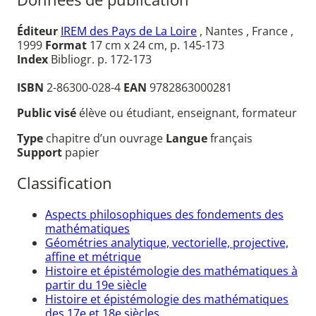
Éditeur
IREM des Pays de La Loire
, Nantes , France ,
1999
Format
17 cm x 24 cm, p. 145-173
Index
Bibliogr. p. 172-173
ISBN
2-86300-028-4
EAN
9782863000281
Public visé
élève ou étudiant, enseignant, formateur
Type
chapitre d’un ouvrage
Langue
français
Support
papier
Classification
Aspects philosophiques des fondements des
mathématiques
Géométries analytique, vectorielle, projective,
affine et métrique
Histoire et épistémologie des mathématiques à
partir du 19e siècle
Histoire et épistémologie des mathématiques
des 17e et 18e siècles