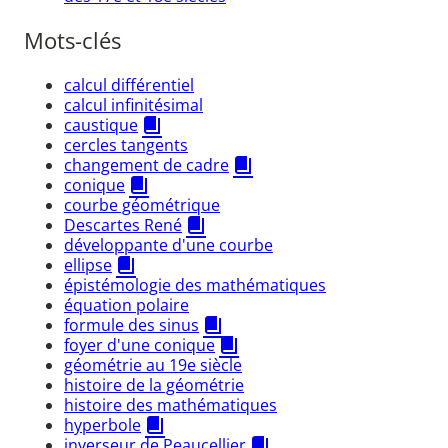
Mots-clés
calcul différentiel
calcul infinitésimal
caustique
cercles tangents
changement de cadre
conique
courbe géométrique
Descartes René
développante d'une courbe
ellipse
épistémologie des mathématiques
équation polaire
formule des sinus
foyer d'une conique
géométrie au 19e siècle
histoire de la géométrie
histoire des mathématiques
hyperbole
inverseur de Peaucellier