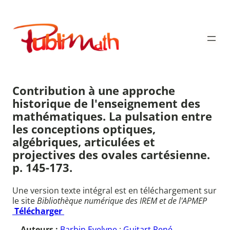
Aller
au
Publimath
contenu
Contribution à une approche
historique de l'enseignement des
mathématiques. La pulsation entre
les conceptions optiques,
algébriques, articulées et
projectives des ovales cartésienne.
p. 145-173.
Une version texte intégral est en téléchargement sur
le site
Bibliothèque numérique des IREM et de l'APMEP
Télécharger
Auteurs :
Barbin Evelyne
;
Guitart René