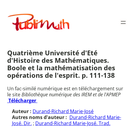
Aller
au
Publimath
contenu
Quatrième Université d'Eté
d'Histoire des Mathématiques.
Boole et la mathématisation des
opérations de l'esprit. p. 111-138
Un fac-similé numérique est en téléchargement sur
le site
Bibliothèque numérique des IREM et de l'APMEP
Télécharger
Auteur :
Durand-Richard Marie-José
Autres noms d'auteur :
Durand-Richard Marie-
José. Dir.
;
Durand-Richard Marie-José. Trad.