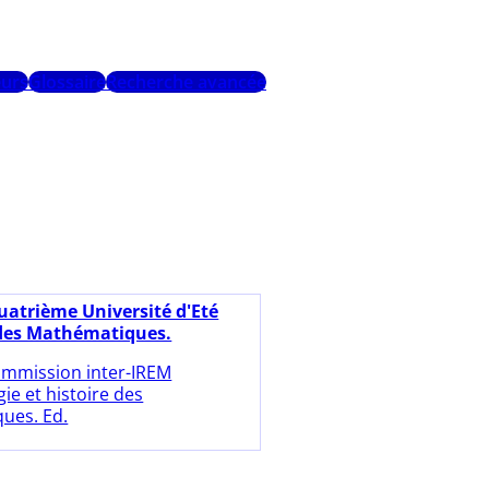
urs
Glossaire
Recherche avancée
uatrième Université d'Eté
 des Mathématiques.
mmission inter-IREM
ie et histoire des
ues. Ed.