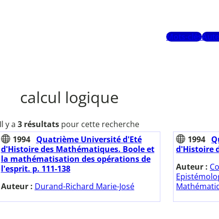
Mots-clés
Aute
calcul logique
Il y a
3 résultats
pour cette recherche
1994
Quatrième Université d'Eté
1994
Q
d'Histoire des Mathématiques. Boole et
d'Histoire
la mathématisation des opérations de
Auteur :
Co
l'esprit. p. 111-138
Epistémolog
Auteur :
Durand-Richard Marie-José
Mathématiq