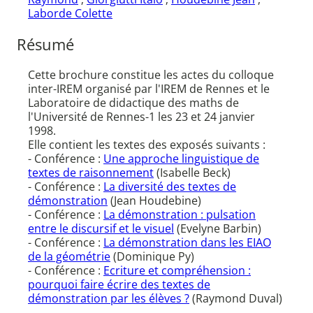
Laborde Colette
Résumé
Cette brochure constitue les actes du colloque
inter-IREM organisé par l'IREM de Rennes et le
Laboratoire de didactique des maths de
l'Université de Rennes-1 les 23 et 24 janvier
1998.
Elle contient les textes des exposés suivants :
- Conférence :
Une approche linguistique de
textes de raisonnement
(Isabelle Beck)
- Conférence :
La diversité des textes de
démonstration
(Jean Houdebine)
- Conférence :
La démonstration : pulsation
entre le discursif et le visuel
(Evelyne Barbin)
- Conférence :
La démonstration dans les EIAO
de la géométrie
(Dominique Py)
- Conférence :
Ecriture et compréhension :
pourquoi faire écrire des textes de
démonstration par les élèves ?
(Raymond Duval)