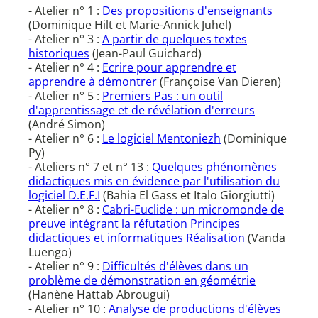
- Atelier n° 1 :
Des propositions d'enseignants
(Dominique Hilt et Marie-Annick Juhel)
- Atelier n° 3 :
A partir de quelques textes
historiques
(Jean-Paul Guichard)
- Atelier n° 4 :
Ecrire pour apprendre et
apprendre à démontrer
(Françoise Van Dieren)
- Atelier n° 5 :
Premiers Pas : un outil
d'apprentissage et de révélation d'erreurs
(André Simon)
- Atelier n° 6 :
Le logiciel Mentoniezh
(Dominique
Py)
- Ateliers n° 7 et n° 13 :
Quelques phénomènes
didactiques mis en évidence par l'utilisation du
logiciel D.E.F.I
(Bahia El Gass et Italo Giorgiutti)
- Atelier n° 8 :
Cabri-Euclide : un micromonde de
preuve intégrant la réfutation Principes
didactiques et informatiques Réalisation
(Vanda
Luengo)
- Atelier n° 9 :
Difficultés d'élèves dans un
problème de démonstration en géométrie
(Hanène Hattab Abrougui)
- Atelier n° 10 :
Analyse de productions d'élèves