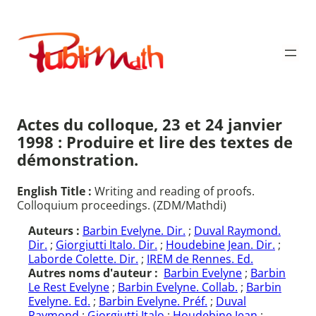
Aller
au
Publimath
contenu
Actes du colloque, 23 et 24 janvier
1998 : Produire et lire des textes de
démonstration.
English Title :
Writing and reading of proofs.
Colloquium proceedings. (ZDM/Mathdi)
Auteurs :
Barbin Evelyne. Dir.
;
Duval Raymond.
Dir.
;
Giorgiutti Italo. Dir.
;
Houdebine Jean. Dir.
;
Laborde Colette. Dir.
;
IREM de Rennes. Ed.
Autres noms d'auteur :
Barbin Evelyne
;
Barbin
Le Rest Evelyne
;
Barbin Evelyne. Collab.
;
Barbin
Evelyne. Ed.
;
Barbin Evelyne. Préf.
;
Duval
Raymond
;
Giorgiutti Italo
;
Houdebine Jean
;