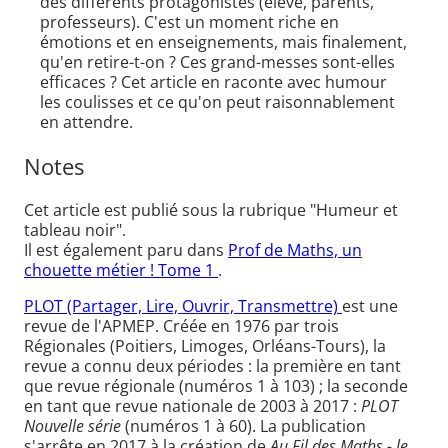
des différents protagonistes (élève, parents,
professeurs). C'est un moment riche en
émotions et en enseignements, mais finalement,
qu'en retire-t-on ? Ces grand-messes sont-elles
efficaces ? Cet article en raconte avec humour
les coulisses et ce qu'on peut raisonnablement
en attendre.
Notes
Cet article est publié sous la rubrique "Humeur et
tableau noir".
Il est également paru dans
Prof de Maths, un
chouette métier ! Tome 1
.
PLOT (Partager, Lire, Ouvrir, Transmettre)
est une
revue de l'APMEP. Créée en 1976 par trois
Régionales (Poitiers, Limoges, Orléans-Tours), la
revue a connu deux périodes : la première en tant
que revue régionale (numéros 1 à 103) ; la seconde
en tant que revue nationale de 2003 à 2017 :
PLOT
Nouvelle série
(numéros 1 à 60). La publication
s'arrête en 2017 à la création de
Au Fil des Maths - le