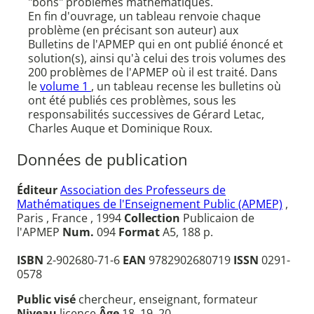
"bons" problèmes mathématiques.
En fin d'ouvrage, un tableau renvoie chaque
problème (en précisant son auteur) aux
Bulletins de l'APMEP qui en ont publié énoncé et
solution(s), ainsi qu'à celui des trois volumes des
200 problèmes de l'APMEP où il est traité. Dans
le
volume 1
, un tableau recense les bulletins où
ont été publiés ces problèmes, sous les
responsabilités successives de Gérard Letac,
Charles Auque et Dominique Roux.
Données de publication
Éditeur
Association des Professeurs de
Mathématiques de l'Enseignement Public (APMEP)
,
Paris , France , 1994
Collection
Publicaion de
l'APMEP
Num.
094
Format
A5, 188 p.
ISBN
2-902680-71-6
EAN
9782902680719
ISSN
0291-
0578
Public visé
chercheur, enseignant, formateur
Niveau
licence
Âge
18, 19, 20