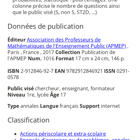
colonne précise le nombre de questions ainsi
que le public visé (S, non S, ST2D, ...)
Données de publication
Éditeur
Association des Professeurs de
Mathématiques de l'Enseignement Public (APMEP)
,
Paris , France , 2017
Collection
Publication de
l'APMEP
Num.
1016
Format
17 cm x 24 cm, 146 p.
ISBN
2-912846-92-7
EAN
9782912846921
ISSN
0291-
0578
Public visé
chercheur, enseignant, formateur
Niveau
1re, lycée
Âge
17
Type
annales
Langue
français
Support
internet
Classification
Actions périscolaire et extra-scolaire
Enoncés d'exercices ou de problèmes, annales