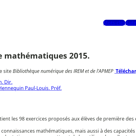
Mots-clés
Aute
e mathématiques 2015.
e site
Bibliothèque numérique des IREM et de l'APMEP
Télécha
. Dir.
Hennequin Paul-Louis. Préf.
ient les 98 exercices proposés aux élèves de première des d
s connaissances mathématiques, mais aussi à des capacités d