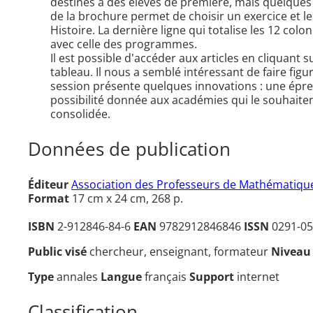
destinés à des élèves de première, mais quelques 
de la brochure permet de choisir un exercice et l
Histoire. La dernière ligne qui totalise les 12 co
avec celle des programmes.
Il est possible d'accéder aux articles en cliquant
tableau. Il nous a semblé intéressant de faire fig
session présente quelques innovations : une épreu
possibilité donnée aux académies qui le souhaiten
consolidée.
Données de publication
Éditeur
Association des Professeurs de Mathématique
Format
17 cm x 24 cm, 268 p.
ISBN
2-912846-84-6
EAN
9782912846846
ISSN
0291-05
Public visé
chercheur, enseignant, formateur
Nivea
Type
annales
Langue
français
Support
internet
Classification