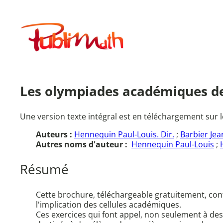
Aller
au
Publimath
contenu
Les olympiades académiques d
Une version texte intégral est en téléchargement sur l
Auteurs :
Hennequin Paul-Louis. Dir.
;
Barbier Jean
Autres noms d'auteur :
Hennequin Paul-Louis
;
Résumé
Cette brochure, téléchargeable gratuitement, cont
l'implication des cellules académiques.
Ces exercices qui font appel, non seulement à de