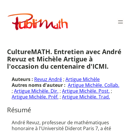
Aller
au
Publimath
contenu
CultureMATH. Entretien avec André
Revuz et Michèle Artigue à
l'occasion du centenaire d'ICMI.
Auteurs :
Revuz André
;
Artigue Michèle
Autres noms d'auteur :
Artigue Michèle. Collab.
;
Artigue Michèle. Dir.
;
Artigue Michèle. Post.
;
Artigue Michèle. Préf.
;
Artigue Michèle. Trad.
Résumé
André Revuz, professeur de mathématiques
honoraire à l'Université Diderot Paris 7, a été