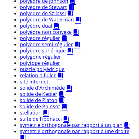
polyèdre de Johnson
polyèdre de Stewart
polyèdre de Szilassi
polyèdre de Waterman
polyèdre dual
polyèdre non convexe
polyèdre régulier
polyèdre semi-régulier
polyèdre sphérique
polygone régulier
polytope régulier
puzzle polyédrique
relation d'Euler
site internet
solide d'Archimède
solide de Kepler
solide de Platon
solide de Poinsot
stellation
suite de Fibonacci
symétrie orthogonale par rapport à un plan
symétrie orthogonale par rapport à une droite