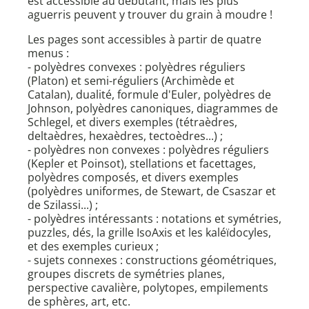
est accessible au débutant, mais les plus
aguerris peuvent y trouver du grain à moudre !
Les pages sont accessibles à partir de quatre
menus :
- polyèdres convexes : polyèdres réguliers
(Platon) et semi-réguliers (Archimède et
Catalan), dualité, formule d'Euler, polyèdres de
Johnson, polyèdres canoniques, diagrammes de
Schlegel, et divers exemples (tétraèdres,
deltaèdres, hexaèdres, tectoèdres...) ;
- polyèdres non convexes : polyèdres réguliers
(Kepler et Poinsot), stellations et facettages,
polyèdres composés, et divers exemples
(polyèdres uniformes, de Stewart, de Csaszar et
de Szilassi...) ;
- polyèdres intéressants : notations et symétries,
puzzles, dés, la grille IsoAxis et les kaléïdocyles,
et des exemples curieux ;
- sujets connexes : constructions géométriques,
groupes discrets de symétries planes,
perspective cavalière, polytopes, empilements
de sphères, art, etc.