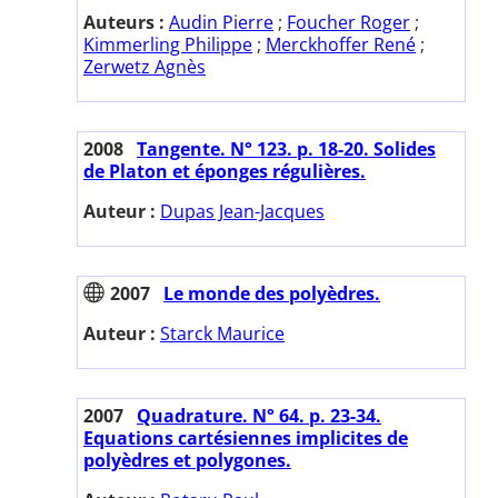
Auteurs :
Audin Pierre
;
Foucher Roger
;
Kimmerling Philippe
;
Merckhoffer René
;
Zerwetz Agnès
2008
Tangente. N° 123. p. 18-20. Solides
de Platon et éponges régulières.
Auteur :
Dupas Jean-Jacques
2007
Le monde des polyèdres.
Auteur :
Starck Maurice
2007
Quadrature. N° 64. p. 23-34.
Equations cartésiennes implicites de
polyèdres et polygones.