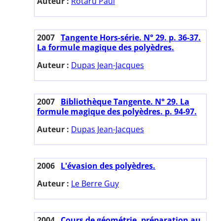
Auteur :
Rotaru Paul
2007
Tangente Hors-série. N° 29. p. 36-37.
La formule magique des polyèdres.
Auteur :
Dupas Jean-Jacques
2007
Bibliothèque Tangente. N° 29. La
formule magique des polyèdres. p. 94-97.
Auteur :
Dupas Jean-Jacques
2006
L'évasion des polyèdres.
Auteur :
Le Berre Guy
2004
Cours de géométrie, préparation au