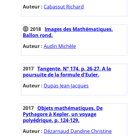
Auteur :
Cabassut Richard
2018
Images des Mathématiques.
Ballon rond.
Auteur :
Audin Michèle
2017
Tangente. N° 174. p. 26-27. A la
poursuite de la formule d'Euler.
Auteur :
Dupas Jean-Jacques
2017
Objets mathématiques. De
Pythagore à Kepler, un voyage
polyédrique. p. 124-129.
Auteur :
Dézarnaud Dandine Christine