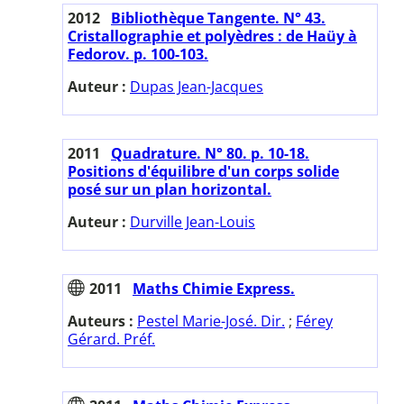
2012
Bibliothèque Tangente. N° 43.
Cristallographie et polyèdres : de Haüy à
Fedorov. p. 100-103.
Auteur :
Dupas Jean-Jacques
2011
Quadrature. N° 80. p. 10-18.
Positions d'équilibre d'un corps solide
posé sur un plan horizontal.
Auteur :
Durville Jean-Louis
2011
Maths Chimie Express.
Auteurs :
Pestel Marie-José. Dir.
;
Férey
Gérard. Préf.