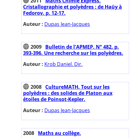
2011
Maths Chimie Express.
Cristallographie et polyèdres : de Haüy à
Fedorov. p. 12-17.
Auteur :
Dupas Jean-Jacques
2009
Bulletin de l'APMEP. N° 482. p.
393-396. Une recherche sur les polyèdres.
Auteur :
Krob Daniel. Dir.
2008
CultureMATH. Tout sur les
polyèdres : des solides de Platon aux
étoiles de Poinsot-Kepler.
Auteur :
Dupas Jean-Jacques
2008
Maths au collège.