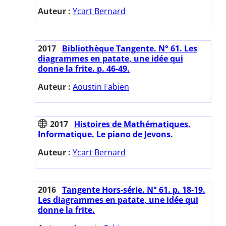
Auteur :
Ycart Bernard
2017
Bibliothèque Tangente. N° 61. Les
diagrammes en patate, une idée qui
donne la frite. p. 46-49.
Auteur :
Aoustin Fabien
2017
Histoires de Mathématiques.
Informatique. Le piano de Jevons.
Auteur :
Ycart Bernard
2016
Tangente Hors-série. N° 61. p. 18-19.
Les diagrammes en patate, une idée qui
donne la frite.