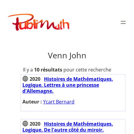
Aller
au
Publimath
contenu
Venn John
Il y a
10 résultats
pour cette recherche
2020
Histoires de Mathématiques.
Logique. Lettres à une princesse
d'Allemagne.
Auteur :
Ycart Bernard
2020
Histoires de Mathématiques.
Logique. De l'autre côté du miroir.