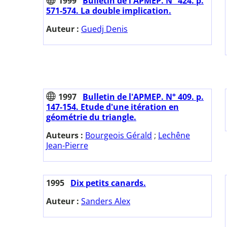
1999
Bulletin de l'APMEP. N° 424. p.
571-574. La double implication.
Auteur :
Guedj Denis
1997
Bulletin de l'APMEP. N° 409. p.
147-154. Etude d'une itération en
géométrie du triangle.
Auteurs :
Bourgeois Gérald
;
Lechêne
Jean-Pierre
1995
Dix petits canards.
Auteur :
Sanders Alex