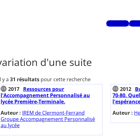
Mots-clés
Aute
variation d'une suite
Il y a
31 résultats
pour cette recherche
2017
Ressources pour
2012
Bu
l'Accompagnement Personnalisé au
70-80. Que
lycée Première-Terminale.
l'espéranc
Auteur :
IREM de Clermont-Ferrand
Auteur :
He
Groupe Accompagnement Personnalisé
au lycée