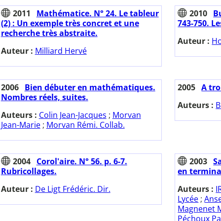
2011
Mathématice. N° 24. Le tableur
2010
Bu
(2) : Un exemple très concret et une
743-750. L
recherche très abstraite.
Auteur :
Ho
Auteur :
Milliard Hervé
2006
Bien débuter en mathématiques.
2005
A tro
Nombres réels, suites.
Auteurs :
B
Auteurs :
Colin Jean-Jacques
;
Morvan
Jean-Marie
;
Morvan Rémi. Collab.
2004
Corol'aire. N° 56. p. 6-7.
2003
Sa
Rubricollages.
en terminal
Auteur :
De Ligt Frédéric. Dir.
Auteurs :
I
Lycée
;
Ans
Magnenet M
Péchoux Pa