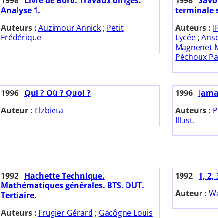
1998
Livre de Bord. Travaux dirigés.
1998
Savoi
Analyse 1.
terminale s
Auteurs :
Auzimour Annick
;
Petit
Auteurs :
I
Frédérique
Lycée
;
Ans
Magnenet M
Péchoux Pa
1996
Qui ? Où ? Quoi ?
1996
Jama
Auteur :
Elzbieta
Auteurs :
P
Illust.
1992
Hachette Technique.
1992
1, 2, 
Mathématiques générales. BTS. DUT.
Auteur :
Wa
Tertiaire.
Auteurs :
Frugier Gérard
;
Gacôgne Louis