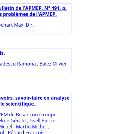
lletin de l'APMEP. N° 491. p.
es problèmes de l'APMEP.
chart Max. Dir.
is.
adescu Ramona
;
Balez Olivier
voirs, savoir-faire en analyse
e scientifique.
REM de Besançon Groupe
elme Gérald
;
Gsell Pierre
;
ichel
;
Martin Michel
;
ul
;
Pétiard François