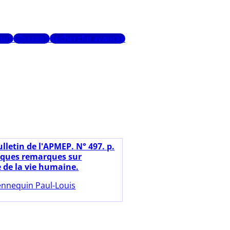
urs
Glossaire
Recherche avancée
lletin de l'APMEP. N° 497. p.
lques remarques sur
e de la vie humaine.
nnequin Paul-Louis