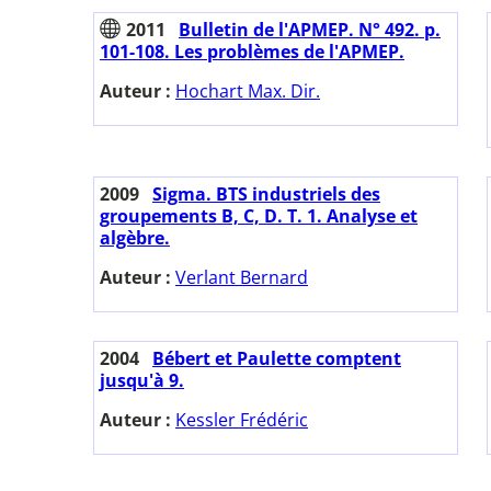
2011
Bulletin de l'APMEP. N° 492. p.
101-108. Les problèmes de l'APMEP.
Auteur :
Hochart Max. Dir.
2009
Sigma. BTS industriels des
groupements B, C, D. T. 1. Analyse et
algèbre.
Auteur :
Verlant Bernard
2004
Bébert et Paulette comptent
jusqu'à 9.
Auteur :
Kessler Frédéric