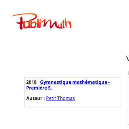
Aller
au
Publimath
contenu
2018
Gymnastique mathématique -
Première S.
Auteur :
Petit Thomas