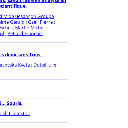
rs, savoir-faire en analyse en
cientifique.
REM de Besançon Groupe
elme Gérald
;
Gsell Pierre
;
ichel
;
Martin Michel
;
ul
;
Pétiard François
is deux sans Trois.
acovska Kveta
;
Duteil Julie.
3... Souris.
lsh Ellen Stoll