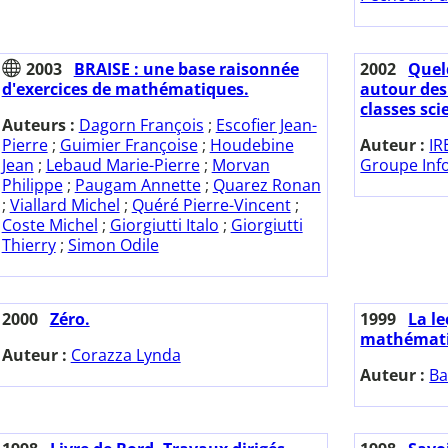
2003
BRAISE : une base raisonnée
2002
Quel
d'exercices de mathématiques.
autour de
classes sci
Auteurs :
Dagorn François
;
Escofier Jean-
Pierre
;
Guimier Françoise
;
Houdebine
Auteur :
IR
Jean
;
Lebaud Marie-Pierre
;
Morvan
Groupe Inf
Philippe
;
Paugam Annette
;
Quarez Ronan
;
Viallard Michel
;
Quéré Pierre-Vincent
;
Coste Michel
;
Giorgiutti Italo
;
Giorgiutti
Thierry
;
Simon Odile
2000
Zéro.
1999
La l
mathémati
Auteur :
Corazza Lynda
Auteur :
Ba