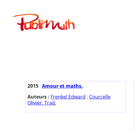
Aller
au
Publimath
contenu
2015
Amour et maths.
Auteurs :
Frenkel Edward
;
Courcelle
Olivier. Trad.