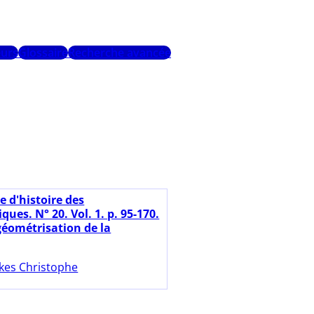
urs
Glossaire
Recherche avancée
e d'histoire des
es. N° 20. Vol. 1. p. 95-170.
géométrisation de la
kes Christophe