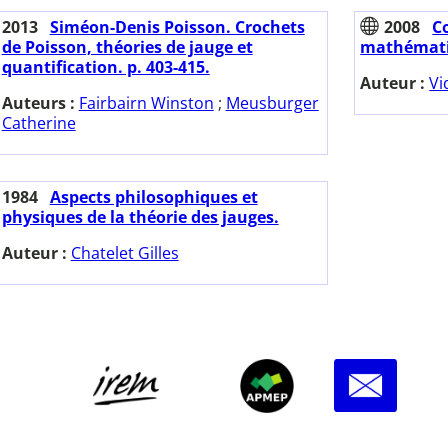
2013
Siméon-Denis Poisson. Crochets
2008
C
de Poisson, théories de jauge et
mathémati
quantification. p. 403-415.
Auteur :
Vi
Auteurs :
Fairbairn Winston
;
Meusburger
Catherine
1984
Aspects philosophiques et
physiques de la théorie des jauges.
Auteur :
Chatelet Gilles