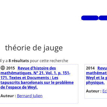
Mots-clés
Aute
théorie de jauge
Il y a
8 résultats
pour cette recherche
2015
Revue d'histoire des
2014
Revu
mathématiques. N° 21. Vol. 1. p. 151-
mathématiqu
171. Textes et Documents : Les
Weyl et la 
tapuscrits barcelonais sur le problème
physique.
de l'espace de Weyl.
Auteur :
Ec
Auteur :
Bernard Julien