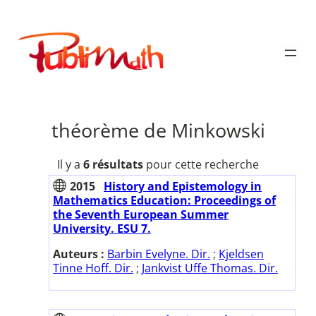
Aller
au
Publimath
contenu
théorème de Minkowski
Il y a
6 résultats
pour cette recherche
2015
History and Epistemology in
Mathematics Education: Proceedings of
the Seventh European Summer
University. ESU 7.
Auteurs :
Barbin Evelyne. Dir.
;
Kjeldsen
Tinne Hoff. Dir.
;
Jankvist Uffe Thomas. Dir.