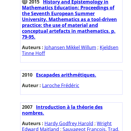
2015
History and Epistemology in
Mathematics Education: Proceedings of
the Seventh European Summer
University. Mathematics as a tool-driven
practice: the use of material and
conceptual artefacts in mathematics. p.
79-95.
Auteurs :
Johansen Mikkel Willum
;
Kjeldsen
Tinne Hoff
2010
Escapades arithmétiques.
Auteur :
Laroche Frédéric
2007
Introduction à la théorie des
nombres.
Auteurs :
Hardy Godfrey Harold
;
Wright
Edward Maitland
;
Sauvageot François. Trad.