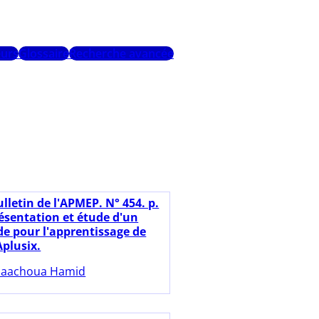
urs
Glossaire
Recherche avancée
lletin de l'APMEP. N° 454. p.
résentation et étude d'un
 pour l'apprentissage de
Aplusix.
aachoua Hamid