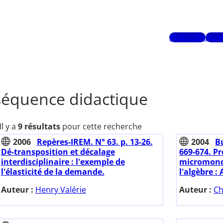
Mots-clés
Aute
séquence didactique
Il y a
9 résultats
pour cette recherche
2006
Repères-IREM. N° 63. p. 13-26.
2004
Bu
Dé-transposition et décalage
669-674. P
interdisciplinaire : l'exemple de
micromonde
l'élasticité de la demande.
l'algèbre : 
Auteur :
Henry Valérie
Auteur :
Ch