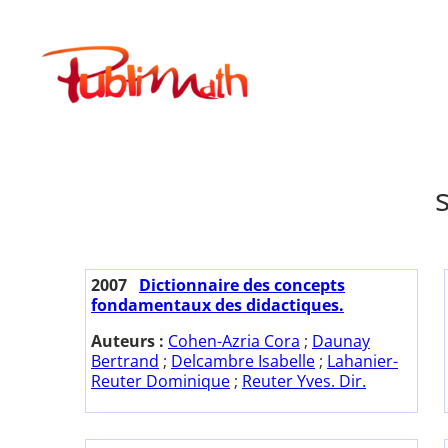
Aller
au
Publimath
contenu
2007
Dictionnaire des concepts
fondamentaux des didactiques.
Auteurs :
Cohen-Azria Cora
;
Daunay
Bertrand
;
Delcambre Isabelle
;
Lahanier-
Reuter Dominique
;
Reuter Yves. Dir.