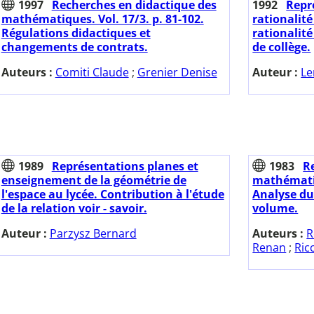
1997
Recherches en didactique des
1992
Repr
mathématiques. Vol. 17/3. p. 81-102.
rationalit
Régulations didactiques et
rationalité
changements de contrats.
de collège.
Auteurs :
Comiti Claude
;
Grenier Denise
Auteur :
Le
1989
Représentations planes et
1983
R
enseignement de la géométrie de
mathématiq
l'espace au lycée. Contribution à l'étude
Analyse du 
de la relation voir - savoir.
volume.
Auteur :
Parzysz Bernard
Auteurs :
R
Renan
;
Ric