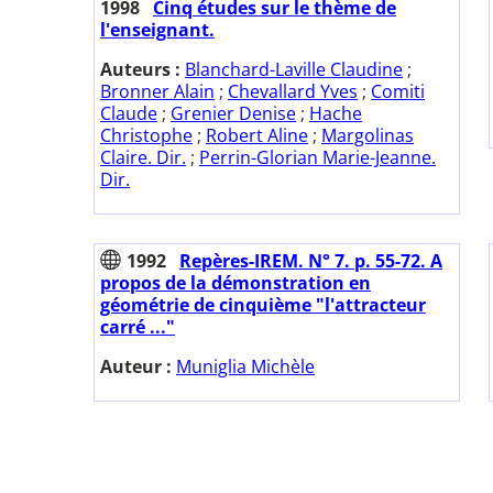
1998
Cinq études sur le thème de
l'enseignant.
Auteurs :
Blanchard-Laville Claudine
;
Bronner Alain
;
Chevallard Yves
;
Comiti
Claude
;
Grenier Denise
;
Hache
Christophe
;
Robert Aline
;
Margolinas
Claire. Dir.
;
Perrin-Glorian Marie-Jeanne.
Dir.
1992
Repères-IREM. N° 7. p. 55-72. A
propos de la démonstration en
géométrie de cinquième "l'attracteur
carré ..."
Auteur :
Muniglia Michèle