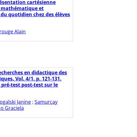
ésentation cartésienne
é mathématique et
 du quotidien chez des élèves
rouge Alain
echerches en didactique des
ues. Vol. 4/1. p. 121-131.
pré-test post-test sur le
ogalski Janine
;
Samurçay
co Graciela