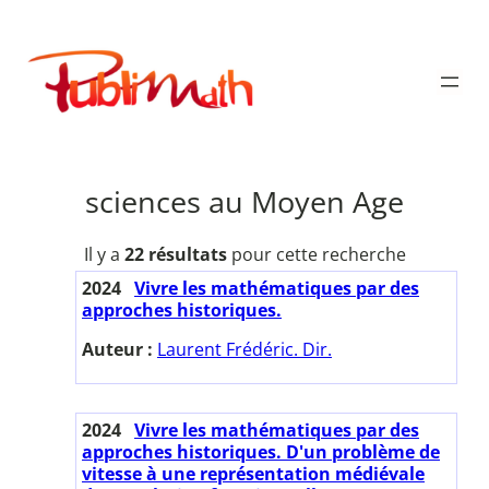
Aller
au
Publimath
contenu
sciences au Moyen Age
Il y a
22 résultats
pour cette recherche
2024
Vivre les mathématiques par des
approches historiques.
Auteur :
Laurent Frédéric. Dir.
2024
Vivre les mathématiques par des
approches historiques. D'un problème de
vitesse à une représentation médiévale