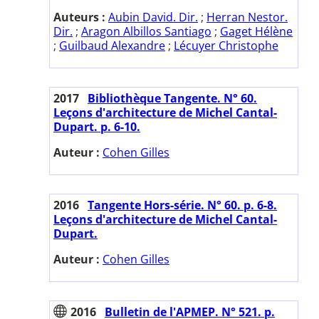
Auteurs :
Aubin David. Dir.
;
Herran Nestor.
Dir.
;
Aragon Albillos Santiago
;
Gaget Hélène
;
Guilbaud Alexandre
;
Lécuyer Christophe
2017
Bibliothèque Tangente. N° 60.
Leçons d'architecture de Michel Cantal-
Dupart. p. 6-10.
Auteur :
Cohen Gilles
2016
Tangente Hors-série. N° 60. p. 6-8.
Leçons d'architecture de Michel Cantal-
Dupart.
Auteur :
Cohen Gilles
2016
Bulletin de l'APMEP. N° 521. p.