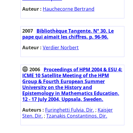
Auteur :
Hauchecorne Bertrand
2007
Bibliothèque Tangente. N° 30. Le
pape qui aimait les chiffres. p. 96-96.
Auteur :
Verdier Norbert
2006
Proceedings of HPM 2004 & ESU 4:
ICME 10 Satellite Meeting of the HPM
Group & Fourth European Summer
University on the History and
Epistemology in Mathematics Education,
12 - 17 July 2004, Uppsala, Sweden.
Auteurs :
Furinghetti Fulvia. Dir.
;
Kaisjer
Sten. Dir.
;
Tzanakis Constantinos. Dir.