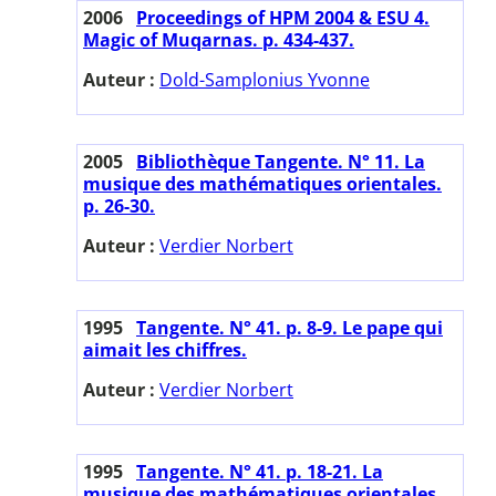
2006
Proceedings of HPM 2004 & ESU 4.
Magic of Muqarnas. p. 434-437.
Auteur :
Dold-Samplonius Yvonne
2005
Bibliothèque Tangente. N° 11. La
musique des mathématiques orientales.
p. 26-30.
Auteur :
Verdier Norbert
1995
Tangente. N° 41. p. 8-9. Le pape qui
aimait les chiffres.
Auteur :
Verdier Norbert
1995
Tangente. N° 41. p. 18-21. La
musique des mathématiques orientales.