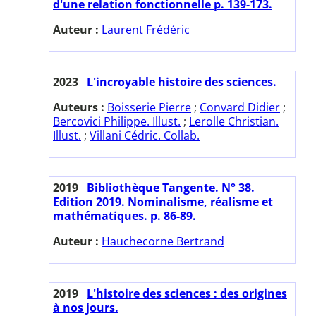
d'une relation fonctionnelle p. 139-173.
Auteur :
Laurent Frédéric
2023
L'incroyable histoire des sciences.
Auteurs :
Boisserie Pierre
;
Convard Didier
;
Bercovici Philippe. Illust.
;
Lerolle Christian.
Illust.
;
Villani Cédric. Collab.
2019
Bibliothèque Tangente. N° 38.
Edition 2019. Nominalisme, réalisme et
mathématiques. p. 86-89.
Auteur :
Hauchecorne Bertrand
2019
L'histoire des sciences : des origines
à nos jours.