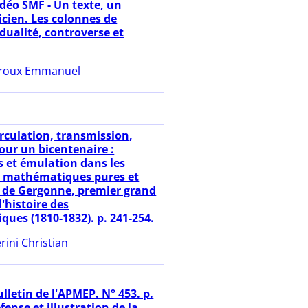
idéo SMF - Un texte, un
ien. Les colonnes de
dualité, controverse et
roux Emmanuel
irculation, transmission,
our un bicentenaire :
 et émulation dans les
e mathématiques pures et
 de Gergonne, premier grand
l'histoire des
ues (1810-1832). p. 241-254.
rini Christian
lletin de l'APMEP. N° 453. p.
fense et illustration de la