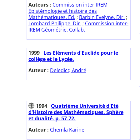
Auteurs :
Commission inter-IREM
Epistémologie et histoire des
Mathématiques. Ed.
;
Barbin Evelyne. Dir.
;
Lombard Philippe. Dir.
;
Commission inter-
IREM Géométrie. Collab.
1999
Les Eléments d'Euclide pour le
collège et le Lycée.
Auteur :
Deledicq André
1994
Quatrième Université d'Eté
d'Histoire des Mathématiques. Sphère
et dualité. p. 57-72.
Auteur :
Chemla Karine