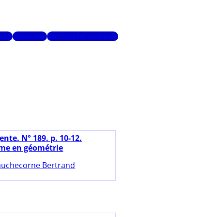
urs
Glossaire
Recherche avancée
nte. N° 189. p. 10-12.
me en géométrie
uchecorne Bertrand