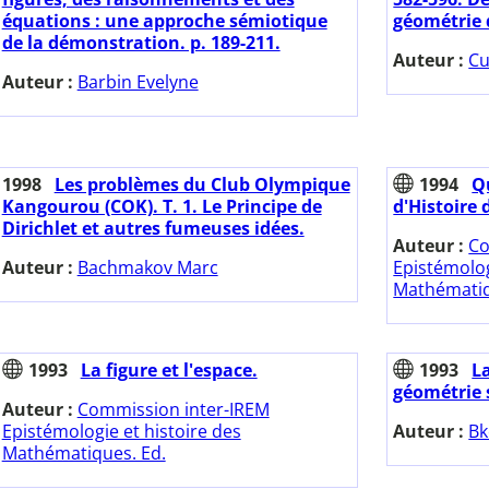
équations : une approche sémiotique
géométrie 
de la démonstration. p. 189-211.
Auteur :
Cu
Auteur :
Barbin Evelyne
1998
Les problèmes du Club Olympique
1994
Q
Kangourou (COK). T. 1. Le Principe de
d'Histoire
Dirichlet et autres fumeuses idées.
Auteur :
Co
Auteur :
Bachmakov Marc
Epistémolog
Mathématiq
1993
La figure et l'espace.
1993
La
géométrie s
Auteur :
Commission inter-IREM
Epistémologie et histoire des
Auteur :
Bk
Mathématiques. Ed.