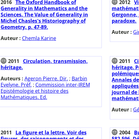
2016
The Oxford Handbook of
2012
V
Generality in Mathematics and the
mathématic
Sciences. The Value of Generality in
Gergonne, 
Michel Chasles's Historiography of
paradoxe.
Geometry. p. 47-89.
Auteur :
Gi
Auteur :
Chemla Karine
2011
Circulation, transmission,
2011
C
héritage.
héritage. P
polémiques
Auteurs :
Ageron Pierre. Dir.
;
Barbin
Annales d
Evelyne. Préf.
;
Commission inter-IREM
appliquées
Epistémologie et histoire des
journal de 
Mathématiques. Ed.
mathématiq
Auteur :
Gé
2011
La figure et la lettre. Voir des
2004
Bu
figures, des raisonnements et des
582-596. Dé