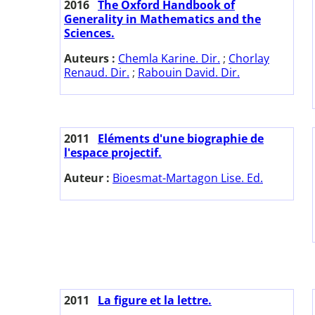
2016
The Oxford Handbook of
Generality in Mathematics and the
Sciences.
Auteurs :
Chemla Karine. Dir.
;
Chorlay
Renaud. Dir.
;
Rabouin David. Dir.
2011
Eléments d'une biographie de
l'espace projectif.
Auteur :
Bioesmat-Martagon Lise. Ed.
2011
La figure et la lettre.