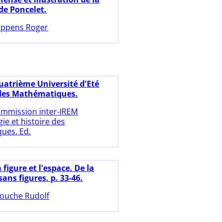
de Poncelet.
ppens Roger
uatrième Université d'Eté
 des Mathématiques.
mmission inter-IREM
ie et histoire des
ues. Ed.
 figure et l'espace. De la
ans figures. p. 33-46.
ouche Rudolf