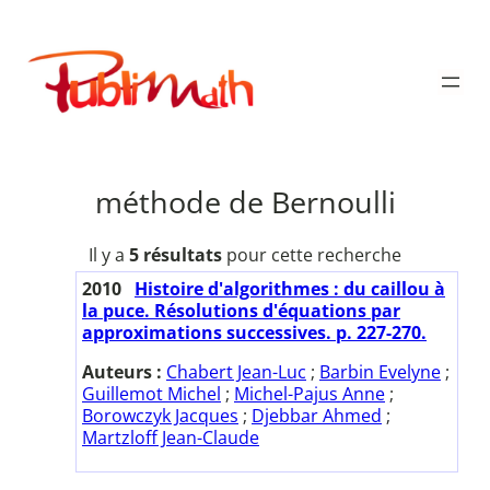
Aller
au
Publimath
contenu
méthode de Bernoulli
Il y a
5 résultats
pour cette recherche
2010
Histoire d'algorithmes : du caillou à
la puce. Résolutions d'équations par
approximations successives. p. 227-270.
Auteurs :
Chabert Jean-Luc
;
Barbin Evelyne
;
Guillemot Michel
;
Michel-Pajus Anne
;
Borowczyk Jacques
;
Djebbar Ahmed
;
Martzloff Jean-Claude