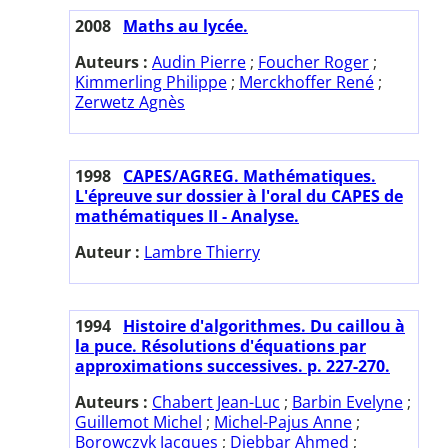
2008
Maths au lycée.
Auteurs :
Audin Pierre
;
Foucher Roger
;
Kimmerling Philippe
;
Merckhoffer René
;
Zerwetz Agnès
1998
CAPES/AGREG. Mathématiques.
L'épreuve sur dossier à l'oral du CAPES de
mathématiques II - Analyse.
Auteur :
Lambre Thierry
1994
Histoire d'algorithmes. Du caillou à
la puce. Résolutions d'équations par
approximations successives. p. 227-270.
Auteurs :
Chabert Jean-Luc
;
Barbin Evelyne
;
Guillemot Michel
;
Michel-Pajus Anne
;
Borowczyk Jacques
;
Djebbar Ahmed
;