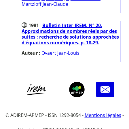
Martzloff Jean-Claude
1981
Bulletin Inter-IREM. N° 20.
Approximations de nombres réels par des
suites : recherche de solutions approchées
d'équations numériques. p. 18-29.
Auteur :
Ovaert Jean-Louis
© ADIREM-APMEP - ISSN 1292-8054 -
Mentions légales
-