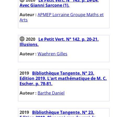
Avec Gianni Sarcone (1).
Auteur :
APMEP Lorraine Groupe Maths et
Arts
2020
Le Petit Vert. N° 142. p. 20-21.
Illusions.
Auteur :
Waehren Gilles
2019
Bibliothèque Tangente. N° 23.
Edition 2019. L'art mathématique de M. C.
Escher. p. 78-81.
Auteur :
Barthe Daniel
2019
Bibliothèque Tangente. N° 23.