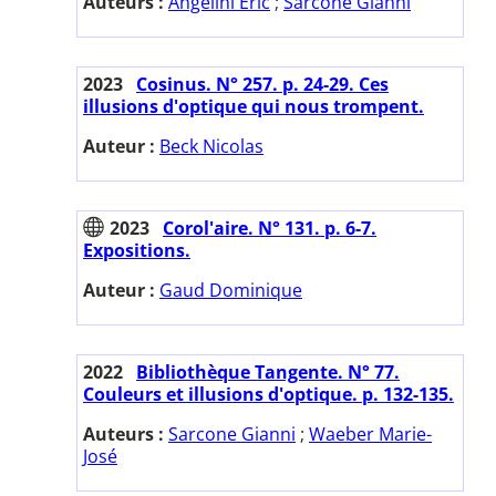
Auteurs :
Angelini Eric
;
Sarcone Gianni
2023
Cosinus. N° 257. p. 24-29. Ces
illusions d'optique qui nous trompent.
Auteur :
Beck Nicolas
2023
Corol'aire. N° 131. p. 6-7.
Expositions.
Auteur :
Gaud Dominique
2022
Bibliothèque Tangente. N° 77.
Couleurs et illusions d'optique. p. 132-135.
Auteurs :
Sarcone Gianni
;
Waeber Marie-
José