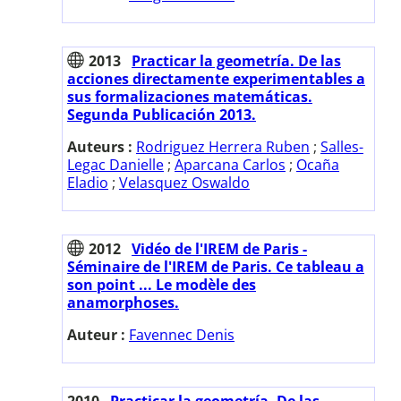
2013
Practicar la geometría. De las
acciones directamente experimentables a
sus formalizaciones matemáticas.
Segunda Publicación 2013.
Auteurs :
Rodriguez Herrera Ruben
;
Salles-
Legac Danielle
;
Aparcana Carlos
;
Ocaña
Eladio
;
Velasquez Oswaldo
2012
Vidéo de l'IREM de Paris -
Séminaire de l'IREM de Paris. Ce tableau a
son point ... Le modèle des
anamorphoses.
Auteur :
Favennec Denis
2010
Practicar la geometría. De las