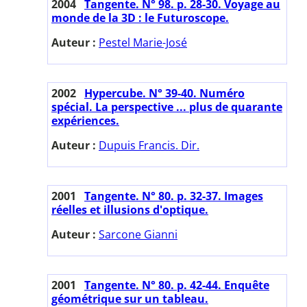
2004
Tangente. N° 98. p. 28-30. Voyage au
monde de la 3D : le Futuroscope.
Auteur :
Pestel Marie-José
2002
Hypercube. N° 39-40. Numéro
spécial. La perspective ... plus de quarante
expériences.
Auteur :
Dupuis Francis. Dir.
2001
Tangente. N° 80. p. 32-37. Images
réelles et illusions d'optique.
Auteur :
Sarcone Gianni
2001
Tangente. N° 80. p. 42-44. Enquête
géométrique sur un tableau.