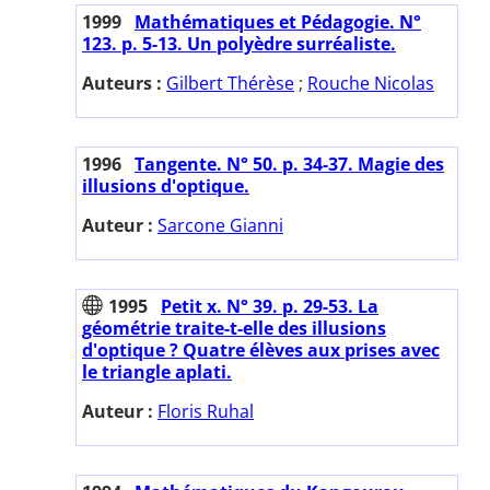
1999
Mathématiques et Pédagogie. N°
123. p. 5-13. Un polyèdre surréaliste.
Auteurs :
Gilbert Thérèse
;
Rouche Nicolas
1996
Tangente. N° 50. p. 34-37. Magie des
illusions d'optique.
Auteur :
Sarcone Gianni
1995
Petit x. N° 39. p. 29-53. La
géométrie traite-t-elle des illusions
d'optique ? Quatre élèves aux prises avec
le triangle aplati.
Auteur :
Floris Ruhal