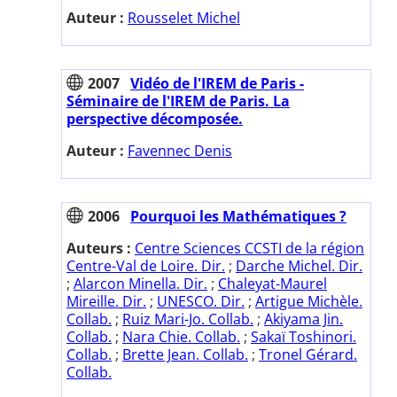
Auteur :
Rousselet Michel
2007
Vidéo de l'IREM de Paris -
Séminaire de l'IREM de Paris. La
perspective décomposée.
Auteur :
Favennec Denis
2006
Pourquoi les Mathématiques ?
Auteurs :
Centre Sciences CCSTI de la région
Centre-Val de Loire. Dir.
;
Darche Michel. Dir.
;
Alarcon Minella. Dir.
;
Chaleyat-Maurel
Mireille. Dir.
;
UNESCO. Dir.
;
Artigue Michèle.
Collab.
;
Ruiz Mari-Jo. Collab.
;
Akiyama Jin.
Collab.
;
Nara Chie. Collab.
;
Sakaï Toshinori.
Collab.
;
Brette Jean. Collab.
;
Tronel Gérard.
Collab.