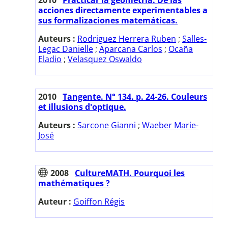
acciones directamente experimentables a
sus formalizaciones matemáticas.
Auteurs :
Rodriguez Herrera Ruben
;
Salles-
Legac Danielle
;
Aparcana Carlos
;
Ocaña
Eladio
;
Velasquez Oswaldo
2010
Tangente. N° 134. p. 24-26. Couleurs
et illusions d'optique.
Auteurs :
Sarcone Gianni
;
Waeber Marie-
José
2008
CultureMATH. Pourquoi les
mathématiques ?
Auteur :
Goiffon Régis