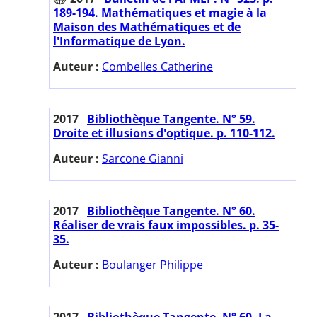
189-194. Mathématiques et magie à la
Maison des Mathématiques et de
l'Informatique de Lyon.
Auteur :
Combelles Catherine
2017
Bibliothèque Tangente. N° 59.
Droite et illusions d'optique. p. 110-112.
Auteur :
Sarcone Gianni
2017
Bibliothèque Tangente. N° 60.
Réaliser de vrais faux impossibles. p. 35-
35.
Auteur :
Boulanger Philippe
2017
Bibliothèque Tangente. N° 60. La