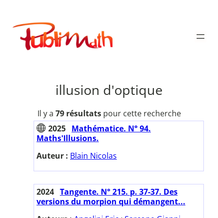
Aller
au
Publimath
contenu
illusion d'optique
Il y a
79 résultats
pour cette recherche
2025
Mathématice. N° 94.
Maths'Illusions.
Auteur :
Blain Nicolas
2024
Tangente. N° 215. p. 37-37. Des
versions du morpion qui démangent...