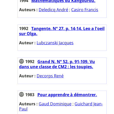
1994
Mathématiques du Kangourou.
Auteurs :
Deledicq André
;
Casiro Francis
1992
Tangente. N° 27. p. 14-14. Leo a l'oeil
sur Olga.
Auteur :
Lubczanski Jacques
1992
Grand N. N° 52. p. 91-109. Vu
dans une classe de CM2 : les toupies.
Auteur :
Decorps René
1983
Pour apprendre à démontrer.
Auteurs :
Gaud Dominique
;
Guichard Jean-
Paul