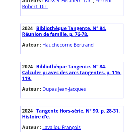
Auteurs :
Busser Elisabeth. Dir.
;
Ferréol
Robert. Dir.
2024
Bibliothèque Tangente. N° 84.
Réunion de famille. p. 76-78.
Auteur :
Hauchecorne Bertrand
2024
Bibliothèque Tangente. N° 84.
Calculer pi avec des arcs tangentes. p. 116-
119.
Auteur :
Dupas Jean-Jacques
2024
Tangente Hors-série. N° 90. p. 28-31.
Histoire d'e.
Auteur :
Lavallou François