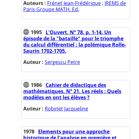
Auteurs :
Frénet Jean-Frédérique
;
IREMS de
Paris Groupe MATH. Ed.
1995
L'Ouvert. N° 78. p. 1-14. Un
épisode de la "bataille" pour le triomphe
du calcul différentiel : la polémique Rolle-
Saurin 1702-1705.
Auteur :
Sergescu Petre
1986
Cahier de didactique des
mathématiques. N° 21. Les réels : Quels
modèles en ont les élèves ?
Auteur :
Robinet Jacqueline
1978
Elements pour une approche
historique de l'analyse en première et