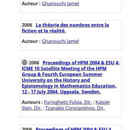
Auteur :
Ghanouchi Jamel
2006
La théorie des nombres entre la
fiction et la réalité.
Auteur :
Ghanouchi Jamel
2006
Proceedings of HPM 2004 & ESU 4:
ICME 10 Satellite Meeting of the HPM
Group & Fourth European Summer
University on the History and
Epistemology in Mathematics Education,
12 - 17 July 2004, Uppsala, Sweden.
Auteurs :
Furinghetti Fulvia. Dir.
;
Kaisjer
Sten. Dir.
;
Tzanakis Constantinos. Dir.
2006
Proceedings of HPM 2004 & ESU 4.