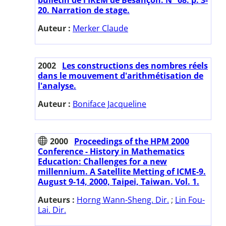
20. Narration de stage.
Auteur :
Merker Claude
2002
Les constructions des nombres réels
dans le mouvement d'arithmétisation de
l'analyse.
Auteur :
Boniface Jacqueline
2000
Proceedings of the HPM 2000
Conference - History in Mathematics
Education: Challenges for a new
millennium. A Satellite Metting of ICME-9.
August 9-14, 2000, Taipei, Taiwan. Vol. 1.
Auteurs :
Horng Wann-Sheng. Dir.
;
Lin Fou-
Lai. Dir.