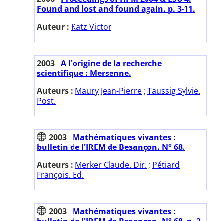
Found and lost and found again. p. 3-11.
Auteur :
Katz Victor
2003
A l'origine de la recherche
scientifique : Mersenne.
Auteurs :
Maury Jean-Pierre
;
Taussig Sylvie.
Post.
2003
Mathématiques vivantes :
bulletin de l'IREM de Besançon. N° 68.
Auteurs :
Merker Claude. Dir.
;
Pétiard
François. Ed.
2003
Mathématiques vivantes :
bulletin de l'IREM de Besançon. N° 68. p. 3-