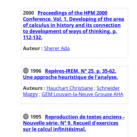
2000
Proceedings of the HPM 2000
Conference. Vol. 1. Developing of the area
of calculus in history and its connection
to development of ways of thinking. p.
112-132.
Auteur :
Sherer Ada
1996
Repères-IREM. N° 25. p. 35-62.
Une approche heuristique de l'analyse.
Auteurs :
Hauchart Christiane
;
Schneider
Maggy
;
GEM Louvain-la-Neuve Groupe AHA
1995
Reproduction de textes anciens -
Nouvelle série. N° 9. Recueil d'exercices
sur le calcul infinitésimal.