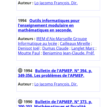
Auteur :
Lo Jacomo François. Dir.
1994
Outils informatiques pour
l'enseignement modulaire en
mathématiques en seconde.
Auteurs :
IREM d'Aix-Marseille Groupe
Informatique au lycée
;
Cailleaux Mireille
;
Denisot Joël
;
Dumas Claude
;
Langlet Marc
;
Moutte Paul
;
Beniamino Jean-Claude. Préf.
1994
Bulletin de l'APMEP. N° 394. p.
349-356. Les problèmes de l'APMEP.
Auteur :
Lo Jacomo François. Dir.
1990
Bulletin de l'APMEP. N° 373. p.
200-203. Mathématiques et fiscalité.