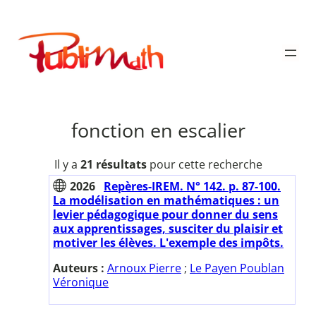
Aller
au
Publimath
contenu
fonction en escalier
Il y a
21 résultats
pour cette recherche
2026
Repères-IREM. N° 142. p. 87-100.
La modélisation en mathématiques : un
levier pédagogique pour donner du sens
aux apprentissages, susciter du plaisir et
motiver les élèves. L'exemple des impôts.
Auteurs :
Arnoux Pierre
;
Le Payen Poublan
Véronique