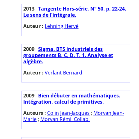
2013
Tangente Hors-série. N° 50. p. 22-24.
Le sens de l'intégrale.
Auteur :
Lehning Hervé
2009
Sigma. BTS industriels des
groupements B, C, D. T. 1. Analyse et
algèbre.
Auteur :
Verlant Bernard
2009
Bien débuter en mathématiques.
Intégration, calcul de primitives.
Auteurs :
Colin Jean-Jacques
;
Morvan Jean-
Marie
;
Morvan Rémi. Collab.