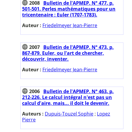
2008
Bulletin de l'APMEP. N° 477. p.
501-501. Perles mathématiques pour un
tricentenaire : Euler (1707-1783).
Auteur :
Friedelmeyer Jean-Pierre
2007
Bulletin de l'APMEP. N° 473. p.
867-879. Euler, ou l'art de chercher,
découvrir, inventer.
Auteur :
Friedelmeyer Jean-Pierre
2006
Bulletin de l'APMEP. N° 463. p.
212-226. Le calcul intégral n'est pas un
calcul d'aire, mais... il doit le devenir.
Auteurs :
Dupuis-Touzel Sophie
;
Lopez
Pierre