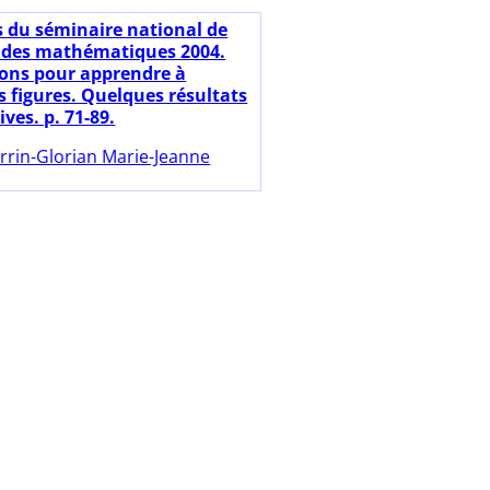
s du séminaire national de
 des mathématiques 2004.
ions pour apprendre à
s figures. Quelques résultats
ives. p. 71-89.
rrin-Glorian Marie-Jeanne