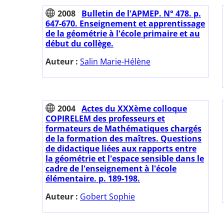
2008
Bulletin de l'APMEP. N° 478. p.
647-670. Enseignement et apprentissage
de la géométrie à l'école primaire et au
début du collège.
Auteur :
Salin Marie-Hélène
2004
Actes du XXXème colloque
COPIRELEM des professeurs et
formateurs de Mathématiques chargés
de la formation des maîtres. Questions
de didactique liées aux rapports entre
la géométrie et l'espace sensible dans le
cadre de l'enseignement à l'école
élémentaire. p. 189-198.
Auteur :
Gobert Sophie