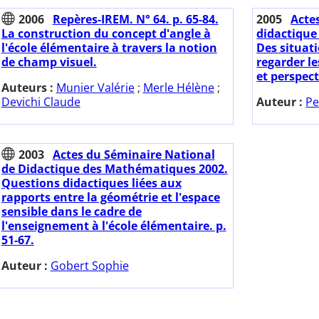
2006
Repères-IREM. N° 64. p. 65-84.
2005
Acte
La construction du concept d'angle à
didactique
l'école élémentaire à travers la notion
Des situat
de champ visuel.
regarder le
et perspect
Auteurs :
Munier Valérie
;
Merle Hélène
;
Devichi Claude
Auteur :
Pe
2003
Actes du Séminaire National
de Didactique des Mathématiques 2002.
Questions didactiques liées aux
rapports entre la géométrie et l'espace
sensible dans le cadre de
l'enseignement à l'école élémentaire. p.
51-67.
Auteur :
Gobert Sophie