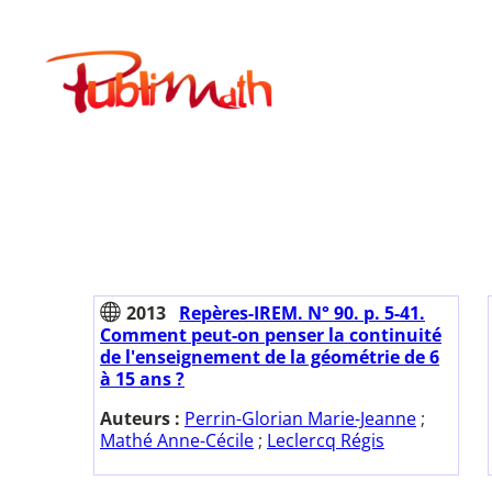
Aller
au
Publimath
contenu
2013
Repères-IREM. N° 90. p. 5-41.
Comment peut-on penser la continuité
de l'enseignement de la géométrie de 6
à 15 ans ?
Auteurs :
Perrin-Glorian Marie-Jeanne
;
Mathé Anne-Cécile
;
Leclercq Régis