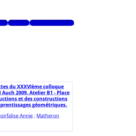
urs
Glossaire
Recherche avancée
ctes du XXXVIème colloque
Auch 2009. Atelier B1 - Place
uctions et des constructions
pprentissages géométriques.
oirfalise Annie
;
Matheron