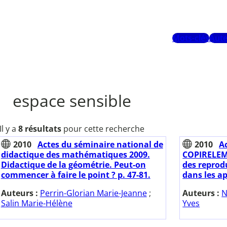
Mots-clés
Aute
espace sensible
Il y a
8 résultats
pour cette recherche
2010
Actes du séminaire national de
2010
A
didactique des mathématiques 2009.
COPIRELEM 
Didactique de la géométrie. Peut-on
des reprod
commencer à faire le point ? p. 47-81.
dans les a
Auteurs :
Perrin-Glorian Marie-Jeanne
;
Auteurs :
N
Salin Marie-Hélène
Yves