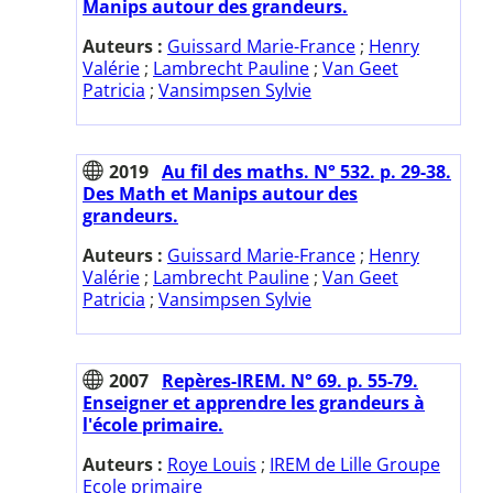
Manips autour des grandeurs.
Auteurs :
Guissard Marie-France
;
Henry
Valérie
;
Lambrecht Pauline
;
Van Geet
Patricia
;
Vansimpsen Sylvie
2019
Au fil des maths. N° 532. p. 29-38.
Des Math et Manips autour des
grandeurs.
Auteurs :
Guissard Marie-France
;
Henry
Valérie
;
Lambrecht Pauline
;
Van Geet
Patricia
;
Vansimpsen Sylvie
2007
Repères-IREM. N° 69. p. 55-79.
Enseigner et apprendre les grandeurs à
l'école primaire.
Auteurs :
Roye Louis
;
IREM de Lille Groupe
Ecole primaire