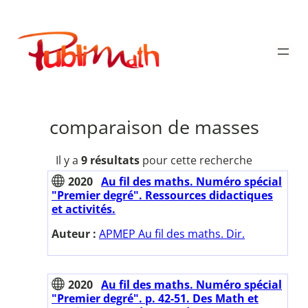
Aller
au
Publimath
contenu
comparaison de masses
Il y a
9 résultats
pour cette recherche
2020
Au fil des maths. Numéro spécial
"Premier degré". Ressources didactiques
et activités.
Auteur :
APMEP Au fil des maths. Dir.
2020
Au fil des maths. Numéro spécial
"Premier degré". p. 42-51. Des Math et