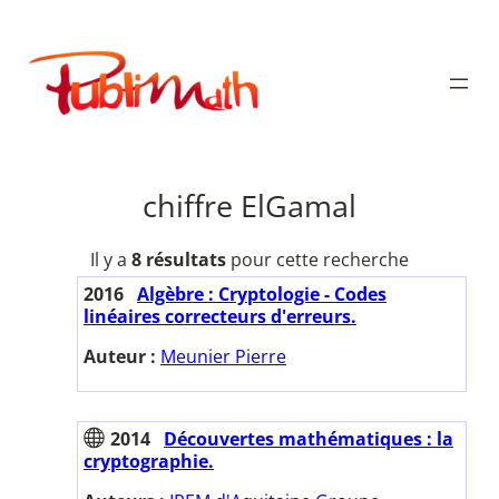
Aller
au
Publimath
contenu
chiffre ElGamal
Il y a
8 résultats
pour cette recherche
2016
Algèbre : Cryptologie - Codes
linéaires correcteurs d'erreurs.
Auteur :
Meunier Pierre
2014
Découvertes mathématiques : la
cryptographie.