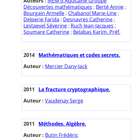
Auteurs :
IREM d'Aquitaine Groupe
Découvertes mathématiques
;
Berté Annie
;
Bourgain Armelle
;
Chabanol Marie-Line
;
Delperie Farida
;
Desnavres Catherine
;
Lestaevel Séverine
;
Ruch Jean-Jacques
;
Soumare Catherine
;
Belabas Karim. Préf.
2014
Mathématiques et codes secrets.
Auteur :
Mercier Dany-Jack
2011
La fracture cryptographique.
Auteur :
Vaudenay Serge
2011
Méthodes. Algèbre.
Auteur :
Butin Frédéric