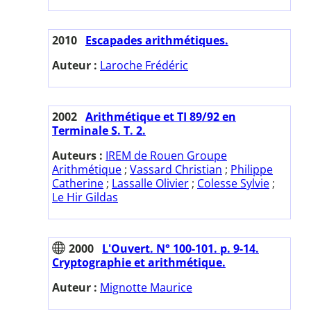
2010
Escapades arithmétiques.
Auteur :
Laroche Frédéric
2002
Arithmétique et TI 89/92 en
Terminale S. T. 2.
Auteurs :
IREM de Rouen Groupe
Arithmétique
;
Vassard Christian
;
Philippe
Catherine
;
Lassalle Olivier
;
Colesse Sylvie
;
Le Hir Gildas
2000
L'Ouvert. N° 100-101. p. 9-14.
Cryptographie et arithmétique.
Auteur :
Mignotte Maurice