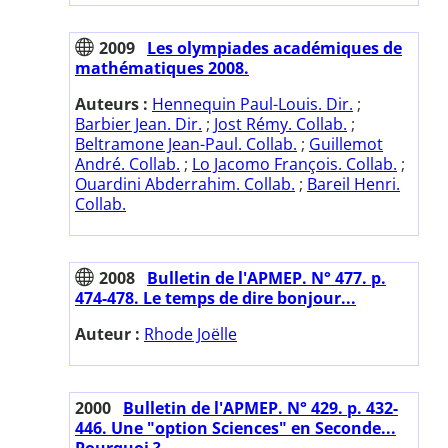
2009
Les olympiades académiques de
mathématiques 2008.
Auteurs :
Hennequin Paul-Louis. Dir.
;
Barbier Jean. Dir.
;
Jost Rémy. Collab.
;
Beltramone Jean-Paul. Collab.
;
Guillemot
André. Collab.
;
Lo Jacomo François. Collab.
;
Ouardini Abderrahim. Collab.
;
Bareil Henri.
Collab.
2008
Bulletin de l'APMEP. N° 477. p.
474-478. Le temps de dire bonjour...
Auteur :
Rhode Joëlle
2000
Bulletin de l'APMEP. N° 429. p. 432-
446. Une "option Sciences" en Seconde...
Pourquoi ?