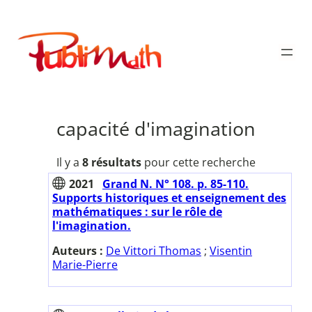
Aller
au
Publimath
contenu
capacité d'imagination
Il y a
8 résultats
pour cette recherche
2021
Grand N. N° 108. p. 85-110.
Supports historiques et enseignement des
mathématiques : sur le rôle de
l'imagination.
Auteurs :
De Vittori Thomas
;
Visentin
Marie-Pierre