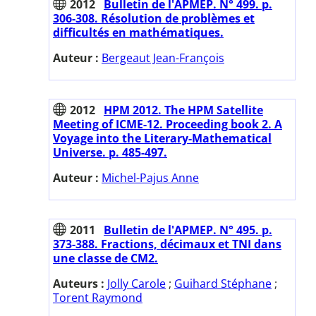
2012
Bulletin de l'APMEP. N° 499. p.
306-308. Résolution de problèmes et
difficultés en mathématiques.
Auteur :
Bergeaut Jean-François
2012
HPM 2012. The HPM Satellite
Meeting of ICME-12. Proceeding book 2. A
Voyage into the Literary-Mathematical
Universe. p. 485-497.
Auteur :
Michel-Pajus Anne
2011
Bulletin de l'APMEP. N° 495. p.
373-388. Fractions, décimaux et TNI dans
une classe de CM2.
Auteurs :
Jolly Carole
;
Guihard Stéphane
;
Torent Raymond