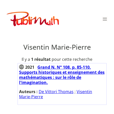
Aller
au
Publimath
contenu
Visentin Marie-Pierre
Il y a
1 résultat
pour cette recherche
2021
Grand N. N° 108. p. 85-110.
Supports historiques et enseignement des
mathématiques : sur le rôle de
l'imagination.
Auteurs :
De Vittori Thomas
;
Visentin
Marie-Pierre