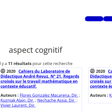
Mots-clés
Aute
aspect cognitif
Il y a
11 résultats
pour cette recherche
2020
Cahiers du Laboratoire de
2020
C
Didactique André Revuz. N° 21. Regards
Didactique
croisés sur le travail mathématique en
croisés su
contexte éducatif.
contexte éd
Auteurs :
Flores Gonzalez Macarena. Dir.
;
Auteurs :
K
Kuzniak Alain. Dir.
;
Nechache Assia. Dir.
;
Vivier Laurent. Dir.