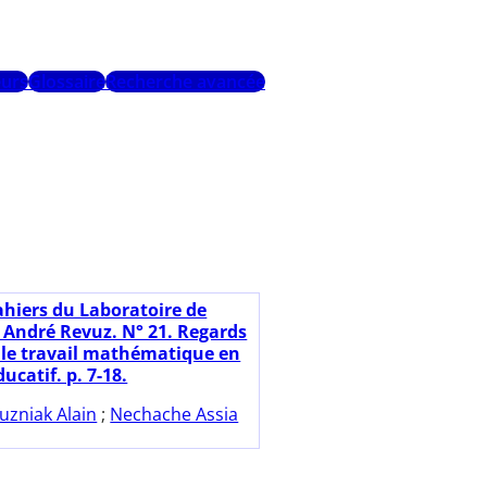
urs
Glossaire
Recherche avancée
ahiers du Laboratoire de
 André Revuz. N° 21. Regards
r le travail mathématique en
ucatif. p. 7-18.
uzniak Alain
;
Nechache Assia