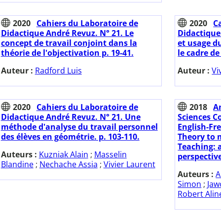
2020
Cahiers du Laboratoire de
2020
C
Didactique André Revuz. N° 21. Le
Didactique
concept de travail conjoint dans la
et usage d
théorie de l'objectivation p. 19-41.
le cadre de
Auteur :
Radford Luis
Auteur :
Vi
2020
Cahiers du Laboratoire de
2018
A
Didactique André Revuz. N° 21. Une
Sciences C
méthode d'analyse du travail personnel
English-Fre
des élèves en géométrie. p. 103-110.
Theory to 
Teaching: 
Auteurs :
Kuzniak Alain
;
Masselin
perspectiv
Blandine
;
Nechache Assia
;
Vivier Laurent
Auteurs :
A
Simon
;
Jaw
Robert Alin