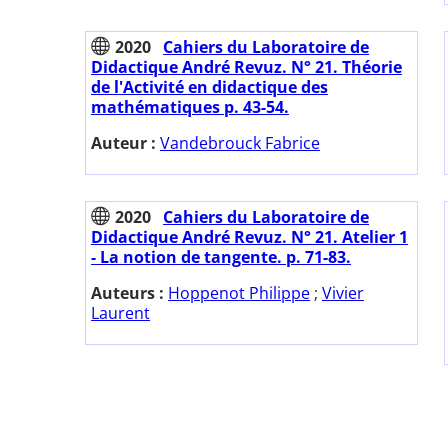
2020
Cahiers du Laboratoire de
Didactique André Revuz. N° 21. Théorie
de l'Activité en didactique des
mathématiques p. 43-54.
Auteur :
Vandebrouck Fabrice
2020
Cahiers du Laboratoire de
Didactique André Revuz. N° 21. Atelier 1
- La notion de tangente. p. 71-83.
Auteurs :
Hoppenot Philippe
;
Vivier
Laurent