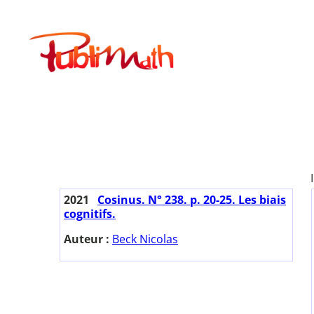
Aller
au
Publimath
contenu
2021
Cosinus. N° 238. p. 20-25. Les biais
cognitifs.
Auteur :
Beck Nicolas