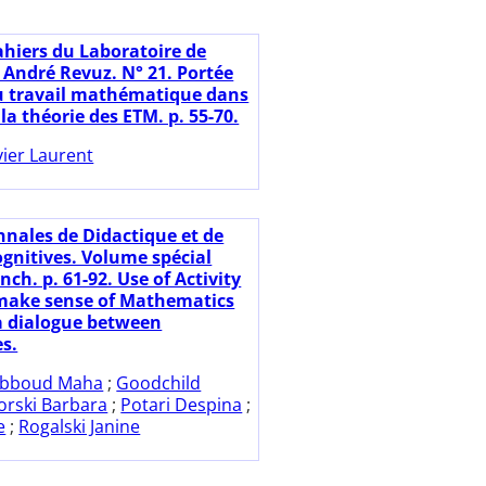
ahiers du Laboratoire de
 André Revuz. N° 21. Portée
u travail mathématique dans
 la théorie des ETM. p. 55-70.
vier Laurent
nnales de Didactique et de
ognitives. Volume spécial
nch. p. 61-92. Use of Activity
make sense of Mathematics
a dialogue between
es.
bboud Maha
;
Goodchild
orski Barbara
;
Potari Despina
;
e
;
Rogalski Janine