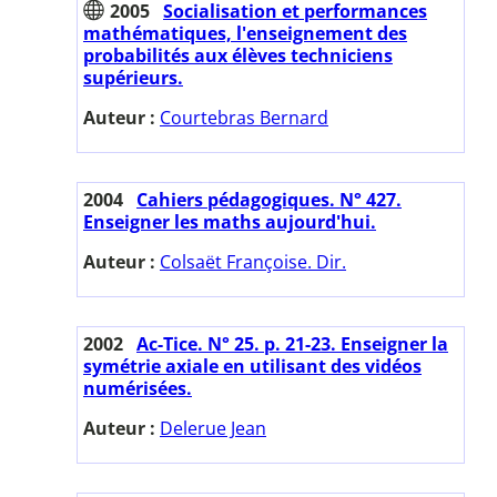
2005
Socialisation et performances
mathématiques, l'enseignement des
probabilités aux élèves techniciens
supérieurs.
Auteur :
Courtebras Bernard
2004
Cahiers pédagogiques. N° 427.
Enseigner les maths aujourd'hui.
Auteur :
Colsaët Françoise. Dir.
2002
Ac-Tice. N° 25. p. 21-23. Enseigner la
symétrie axiale en utilisant des vidéos
numérisées.
Auteur :
Delerue Jean