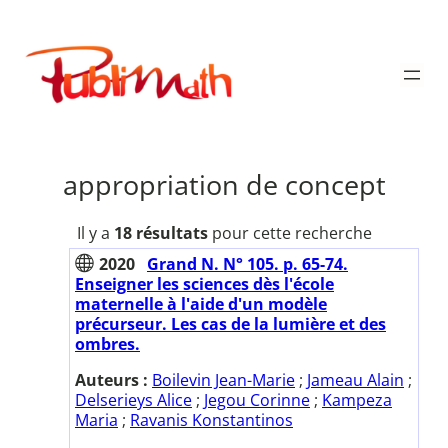
Aller
au
Publimath
contenu
appropriation de concept
Il y a
18 résultats
pour cette recherche
2020
Grand N. N° 105. p. 65-74.
Enseigner les sciences dès l'école
maternelle à l'aide d'un modèle
précurseur. Les cas de la lumière et des
ombres.
Auteurs :
Boilevin Jean-Marie
;
Jameau Alain
;
Delserieys Alice
;
Jegou Corinne
;
Kampeza
Maria
;
Ravanis Konstantinos