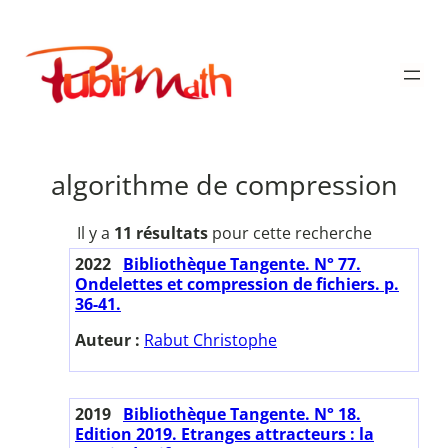
Aller
au
Publimath
contenu
algorithme de compression
Il y a
11 résultats
pour cette recherche
2022
Bibliothèque Tangente. N° 77.
Ondelettes et compression de fichiers. p.
36-41.
Auteur :
Rabut Christophe
2019
Bibliothèque Tangente. N° 18.
Edition 2019. Etranges attracteurs : la