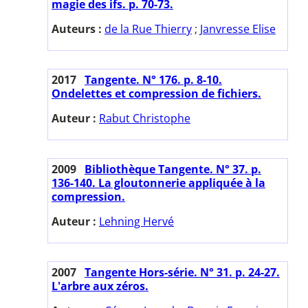
magie des ifs. p. 70-73.
Auteurs :
de la Rue Thierry
;
Janvresse Elise
2017
Tangente. N° 176. p. 8-10.
Ondelettes et compression de fichiers.
Auteur :
Rabut Christophe
2009
Bibliothèque Tangente. N° 37. p.
136-140. La gloutonnerie appliquée à la
compression.
Auteur :
Lehning Hervé
2007
Tangente Hors-série. N° 31. p. 24-27.
L'arbre aux zéros.