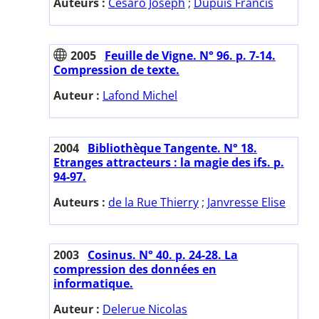
Auteurs :
Césaro Joseph
;
Dupuis Francis
2005
Feuille de Vigne. N° 96. p. 7-14.
Compression de texte.
Auteur :
Lafond Michel
2004
Bibliothèque Tangente. N° 18.
Etranges attracteurs : la magie des ifs. p.
94-97.
Auteurs :
de la Rue Thierry
;
Janvresse Elise
2003
Cosinus. N° 40. p. 24-28. La
compression des données en
informatique.
Auteur :
Delerue Nicolas