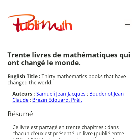
Aller
au
Publimath
contenu
Trente livres de mathématiques qui
ont changé le monde.
English Title :
Thirty mathematics books that have
changed the world.
Auteurs :
Samueli Jean-Jacques
;
Boudenot Jean-
Claude
;
Brezin Edouard. Préf.
Résumé
Ce livre est partagé en trente chapitres : dans
chacun d'eux est présenté un livre (publié entre