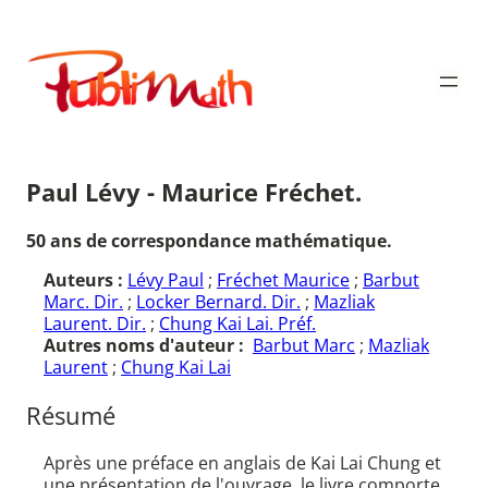
Aller
au
Publimath
contenu
Paul Lévy - Maurice Fréchet.
50 ans de correspondance mathématique.
Auteurs :
Lévy Paul
;
Fréchet Maurice
;
Barbut
Marc. Dir.
;
Locker Bernard. Dir.
;
Mazliak
Laurent. Dir.
;
Chung Kai Lai. Préf.
Autres noms d'auteur :
Barbut Marc
;
Mazliak
Laurent
;
Chung Kai Lai
Résumé
Après une préface en anglais de Kai Lai Chung et
une présentation de l'ouvrage, le livre comporte