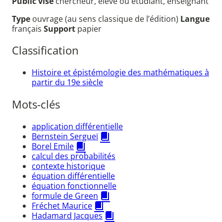
Public visé
chercheur, élève ou étudiant, enseignant
Type
ouvrage (au sens classique de l’édition)
Langue
français
Support
papier
Classification
Histoire et épistémologie des mathématiques à
partir du 19e siècle
Mots-clés
application différentielle
Bernstein Sergueï
Borel Emile
calcul des probabilités
contexte historique
équation différentielle
équation fonctionnelle
formule de Green
Fréchet Maurice
Hadamard Jacques