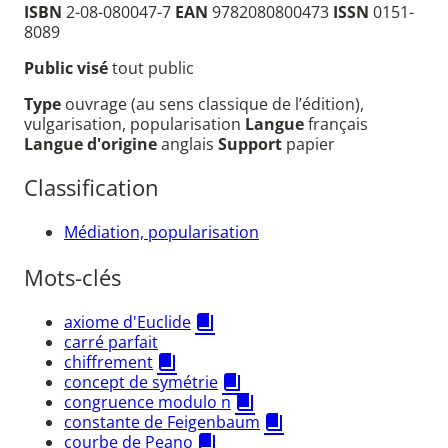
ISBN
2-08-080047-7
EAN
9782080800473
ISSN
0151-
8089
Public visé
tout public
Type
ouvrage (au sens classique de l’édition),
vulgarisation, popularisation
Langue
français
Langue d'origine
anglais
Support
papier
Classification
Médiation, popularisation
Mots-clés
axiome d'Euclide
carré parfait
chiffrement
concept de symétrie
congruence modulo n
constante de Feigenbaum
courbe de Peano