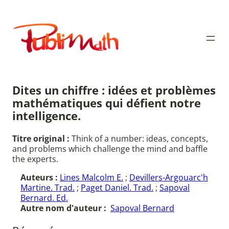
Aller
au
Publimath
contenu
Dites un chiffre : idées et problèmes
mathématiques qui défient notre
intelligence.
Titre original :
Think of a number: ideas, concepts,
and problems which challenge the mind and baffle
the experts.
Auteurs :
Lines Malcolm E.
;
Devillers-Argouarc'h
Martine. Trad.
;
Paget Daniel. Trad.
;
Sapoval
Bernard. Ed.
Autre nom d'auteur :
Sapoval Bernard