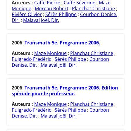
Auteurs :
Caffe Pierre
;
Caffe Séverine
;
Maze
Monique
;
Moreau Robert
;
Planchat Christiane
;
Rivière Olivier
;
Sérès Philippe
;
Courbon Denise.
Dir.
;
Malaval Joël. Dir.
2006
Transmath 5e. Programme 2006.
Auteurs :
Maze Monique
;
Planchat Christiane
;
Puigredo Frédéric
;
Sérès Philippe
;
Courbon
Denise. Dir.
;
Malaval Joël. Dir.
2006
Transmath 5e. Programme 2006. Edition
spéciale pour le professeur.
Auteurs :
Maze Monique
;
Planchat Christiane
;
Puigredo Frédéric
;
Sérès Philippe
;
Courbon
Denise. Dir.
;
Malaval Joël. Dir.