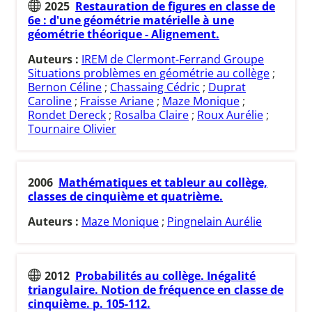
2025
Restauration de figures en classe de
6e : d'une géométrie matérielle à une
géométrie théorique - Alignement.
Auteurs :
IREM de Clermont-Ferrand Groupe
Situations problèmes en géométrie au collège
;
Bernon Céline
;
Chassaing Cédric
;
Duprat
Caroline
;
Fraisse Ariane
;
Maze Monique
;
Rondet Dereck
;
Rosalba Claire
;
Roux Aurélie
;
Tournaire Olivier
2006
Mathématiques et tableur au collège,
classes de cinquième et quatrième.
Auteurs :
Maze Monique
;
Pingnelain Aurélie
2012
Probabilités au collège. Inégalité
triangulaire. Notion de fréquence en classe de
cinquième. p. 105-112.