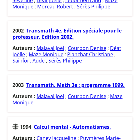
Séverine
;
Déat Joëlle
;
Lebot Bertrand
;
Maze
Monique
;
Moreau Robert
;
Sérès Philippe
2002
Transmath 4e. Edition spéciale pour le
professeur. Edition 2002.
Auteurs :
Malaval Joël
;
Courbon Denise
;
Déat
Joëlle
;
Maze Monique
;
Planchat Christiane
;
Sainfort Aude
;
Sérès Philippe
2003
Transmath. Math 3e : programme 1999.
Auteurs :
Malaval Joël
;
Courbon Denise
;
Maze
Monique
1994
Calcul mental - Automatismes.
Auteurs :
Caney Jacqueline
;
Puymèges Marie-