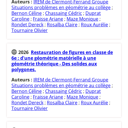
Auteurs :
IREM de Clermont-Ferrand Groupe
Situations problèmes en géométrie au collège
;
Bernon Céline
;
Chassaing Cédric
;
Duprat
Caroline
;
Fraisse Ariane
;
Maze Monique
;
Rondet Dereck
;
Rosalba Claire
;
Roux Aurélie
;
Tournaire Olivier
2026
Restauration de figures en classe de
6e : d'une géométrie matérielle à une
géométrie théorique - Des solides aux
polygones.
Auteurs :
IREM de Clermont-Ferrand Groupe
Situations problèmes en géométrie au collège
;
Bernon Céline
;
Chassaing Cédric
;
Duprat
Caroline
;
Fraisse Ariane
;
Maze Monique
;
Rondet Dereck
;
Rosalba Claire
;
Roux Aurélie
;
Tournaire Olivier