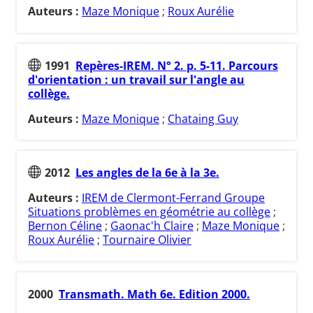
Auteurs :
Maze Monique
;
Roux Aurélie
1991
Repères-IREM. N° 2. p. 5-11. Parcours
d'orientation : un travail sur l'angle au
collège.
Auteurs :
Maze Monique
;
Chataing Guy
2012
Les angles de la 6e à la 3e.
Auteurs :
IREM de Clermont-Ferrand Groupe
Situations problèmes en géométrie au collège
;
Bernon Céline
;
Gaonac'h Claire
;
Maze Monique
;
Roux Aurélie
;
Tournaire Olivier
2000
Transmath. Math 6e. Edition 2000.