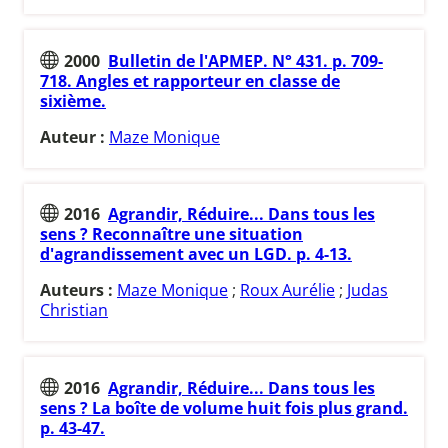
2000
Bulletin de l'APMEP. N° 431. p. 709-
718. Angles et rapporteur en classe de
sixième.
Auteur :
Maze Monique
2016
Agrandir, Réduire... Dans tous les
sens ? Reconnaître une situation
d'agrandissement avec un LGD. p. 4-13.
Auteurs :
Maze Monique
;
Roux Aurélie
;
Judas
Christian
2016
Agrandir, Réduire... Dans tous les
sens ? La boîte de volume huit fois plus grand.
p. 43-47.