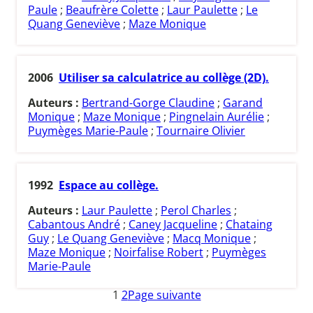
Paule
;
Beaufrère Colette
;
Laur Paulette
;
Le
Quang Geneviève
;
Maze Monique
2006
Utiliser sa calculatrice au collège (2D).
Auteurs :
Bertrand-Gorge Claudine
;
Garand
Monique
;
Maze Monique
;
Pingnelain Aurélie
;
Puymèges Marie-Paule
;
Tournaire Olivier
1992
Espace au collège.
Auteurs :
Laur Paulette
;
Perol Charles
;
Cabantous André
;
Caney Jacqueline
;
Chataing
Guy
;
Le Quang Geneviève
;
Macq Monique
;
Maze Monique
;
Noirfalise Robert
;
Puymèges
Marie-Paule
1
2
Page suivante