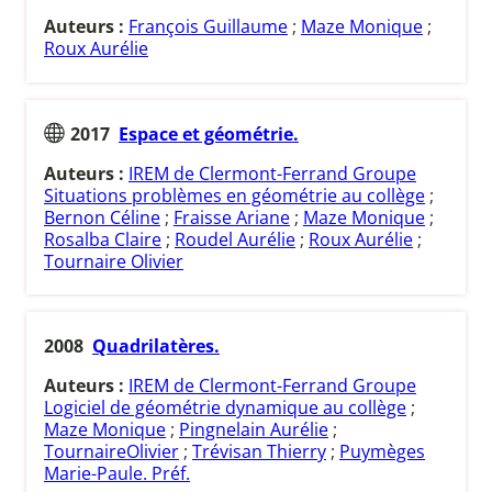
Auteurs :
François Guillaume
;
Maze Monique
;
Roux Aurélie
2017
Espace et géométrie.
Auteurs :
IREM de Clermont-Ferrand Groupe
Situations problèmes en géométrie au collège
;
Bernon Céline
;
Fraisse Ariane
;
Maze Monique
;
Rosalba Claire
;
Roudel Aurélie
;
Roux Aurélie
;
Tournaire Olivier
2008
Quadrilatères.
Auteurs :
IREM de Clermont-Ferrand Groupe
Logiciel de géométrie dynamique au collège
;
Maze Monique
;
Pingnelain Aurélie
;
TournaireOlivier
;
Trévisan Thierry
;
Puymèges
Marie-Paule. Préf.