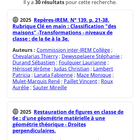
Il y a
30 résultats
pour cette recherche.
2025
Repères-IREM. N° 139. p. 21-38.
Rubrique Clé en main : Classification "des
maisons" -Transformations - niveaux de
classe : de la 6e à la 3e.
Auteurs :
Commission inter-IREM Collège
;
Chevalarias Thierry
;
Dewyspelaere Stéphanie
;
Durand Sébastien
;
Foulquier Laurianne
;
Hérisset Jérôme
;
Judas Christian
;
Lambert
Patricia
;
Lanata Fabienne
;
Maze Monique
;
Mulet-Marquis René
;
Paillet Vincent
;
Roux
Aurélie
;
Sauter Mireille
2025
Restauration de figures en classe de
6e : d'une géométrie matérielle à une
géométrie théorique - Droites
perpendiculaires.