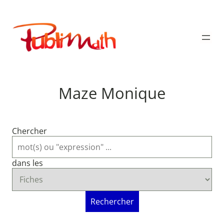
Aller
au
Publimath
contenu
Maze Monique
Chercher
dans les
Rechercher