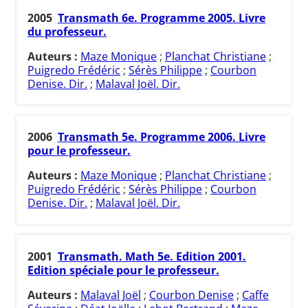
2005
Transmath 6e. Programme 2005. Livre
du professeur.
Auteurs :
Maze Monique
;
Planchat Christiane
;
Puigredo Frédéric
;
Sérès Philippe
;
Courbon
Denise. Dir.
;
Malaval Joël. Dir.
2006
Transmath 5e. Programme 2006. Livre
pour le professeur.
Auteurs :
Maze Monique
;
Planchat Christiane
;
Puigredo Frédéric
;
Sérès Philippe
;
Courbon
Denise. Dir.
;
Malaval Joël. Dir.
2001
Transmath. Math 5e. Edition 2001.
Edition spéciale pour le professeur.
Auteurs :
Malaval Joël
;
Courbon Denise
;
Caffe