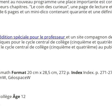
ent au nouveau programme une place importante est consacr
ieurs chapitres. "Le coin des curieux", une page de lecture
 de 6 pages et un mini-dico contenant quarante et une défini
édition spéciale pour le professeur
et un site compagnon de 
ues pour le cycle central de collège (cinquième et quatriè
e cycle central de collège (cinquième et quatrième) au pub
smath
Format
20 cm x 28,5 cm, 272 p.
Index
Index. p. 271-2
planW, GéospaceW
collège
Âge
12
r