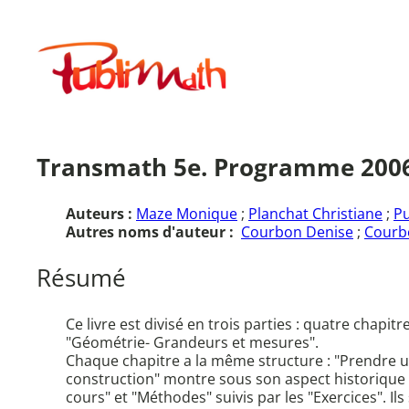
Aller
au
Publimath
contenu
Transmath 5e. Programme 2006
Auteurs :
Maze Monique
;
Planchat Christiane
;
Pu
Autres noms d'auteur :
Courbon Denise
;
Courbo
Résumé
Ce livre est divisé en trois parties : quatre chap
"Géométrie- Grandeurs et mesures".
Chaque chapitre a la même structure : "Prendre un b
construction" montre sous son aspect historique l
cours" et "Méthodes" suivis par les "Exercices". I