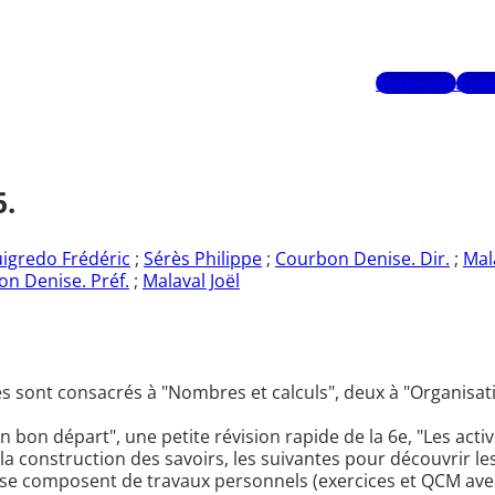
Mots-clés
Aute
.
igredo Frédéric
;
Sérès Philippe
;
Courbon Denise. Dir.
;
Mala
n Denise. Préf.
;
Malaval Joël
itres sont consacrés à "Nombres et calculs", deux à "Organisa
on départ", une petite révision rapide de la 6e, "Les activit
a construction des savoirs, les suivantes pour découvrir le
ls se composent de travaux personnels (exercices et QCM ave