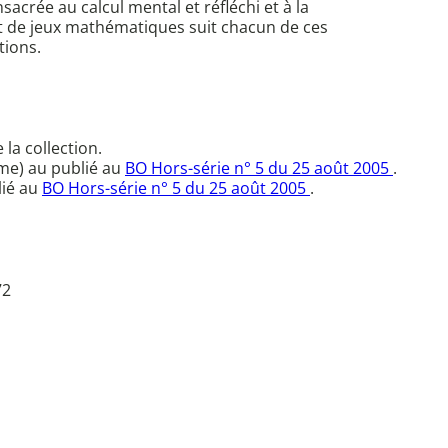
ée au calcul mental et réfléchi et à la
 et de jeux mathématiques suit chacun de ces
tions.
la collection.
me) au publié au
BO Hors-série n° 5 du 25 août 2005
.
lié au
BO Hors-série n° 5 du 25 août 2005
.
72