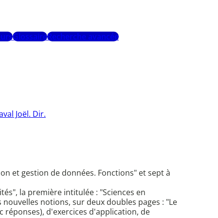
urs
Glossaire
Recherche avancée
val Joël. Dir.
tion et gestion de données. Fonctions" et sept à
és", la première intitulée : "Sciences en
s nouvelles notions, sur deux doubles pages : "Le
c réponses), d'exercices d'application, de