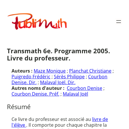
Aller
au
Publimath
contenu
Transmath 6e. Programme 2005.
Livre du professeur.
Auteurs :
Maze Monique
;
Planchat Christiane
;
Puigredo Frédéric
;
Sérès Philippe
;
Courbon
Denise. Dir.
;
Malaval Joël. Dir.
Autres noms d'auteur :
Courbon Denise
;
Courbon Denise. Préf.
;
Malaval Joël
Résumé
Ce livre du professeur est associé au
livre de
l'élève
. Il comporte pour chaque chapitre la