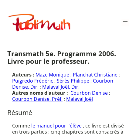
Aller
au
Publimath
contenu
Transmath 5e. Programme 2006.
Livre pour le professeur.
Auteurs :
Maze Monique
;
Planchat Christiane
;
Puigredo Frédéric
;
Sérès Philippe
;
Courbon
Denise. Dir.
;
Malaval Joël. Dir.
Autres noms d'auteur :
Courbon Denise
;
Courbon Denise. Préf.
;
Malaval Joël
Résumé
Comme
le manuel pour l'élève
, ce livre est divisé
en trois parties : cinq chapitres sont consacrés à