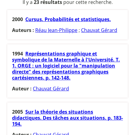
Il y a
23 résultats
pour cette recherche.
2000
Cursus. Probabilités et statistiques.
Auteurs :
Réau Jean-Philippe
;
Chauvat Gérard
1994
Représentations graphique et
symbolique de la Maternelle à l'Université. T.
1. ORGE : un logiciel pour la "manipulation
directe" des représentations graphiques
cartésiennes. p. 142-148.
Auteur :
Chauvat Gérard
2005
Sur la théorie des situations
didactiques. Des tâches aux situations. p. 183-
194.
Auteur :
Chauvat Gérard