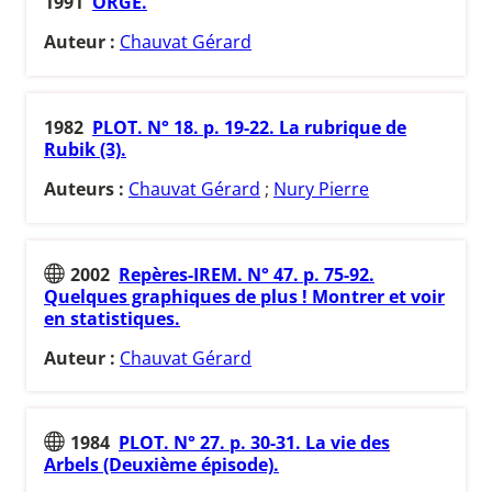
1991
ORGE.
Auteur :
Chauvat Gérard
1982
PLOT. N° 18. p. 19-22. La rubrique de
Rubik (3).
Auteurs :
Chauvat Gérard
;
Nury Pierre
2002
Repères-IREM. N° 47. p. 75-92.
Quelques graphiques de plus ! Montrer et voir
en statistiques.
Auteur :
Chauvat Gérard
1984
PLOT. N° 27. p. 30-31. La vie des
Arbels (Deuxième épisode).