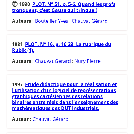
1990
PLOT. N° 51. p. 5-6. Quand les profs
tronquent, c'est Gauss qui trinque !
Auteurs :
Bouteiller Yves
;
Chauvat Gérard
1981
PLOT. N° 16. p. 16-23. La rubrique du
Rubik (1).
Auteurs :
Chauvat Gérard
;
Nury Pierre
1997
Etude didactique pour la réalisation et
l'utilisation d'un logiciel de représentations
graphiques cartésiennes des relations
binaires entre réels dans l'enseignement des
mathématiques des DUT industriels.
Auteur :
Chauvat Gérard