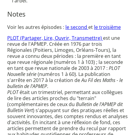
l'arbel.
Notes
Voir les autres épisodes :
le second
et
le troisième
PLOT (Partager, Lire, Ouvrir, Transmettre)
est une
revue de l'APMEP. Créée en 1976 par trois
Régionales (Poitiers, Limoges, Orléans-Tours), la
revue a connu deux périodes : la première en tant
que revue régionale (numéros 1 à 103) ; la seconde
en tant que revue nationale de 2003 à 2017 :
PLOT
Nouvelle série
(numéros 1 à 60). La publication
s'arrête en 2017 à la création de
Au Fil des Maths - le
bulletin de l'APMEP
.
PLOT
était un trimestriel, permettant aux collègues
de lire des articles proches du "terrain"
(complémentaires de ceux du
Bulletin de l'APMEP dit
Bulletin Vert
) s'appuyant sur des pratiques réelles et
souvent innovantes, des comptes rendus et analyses
d'activités. En incitant à une réflexion de fond, ces
articles permettent de prendre du recul par rapport
aux habitudes quotidiennes de professeurs de