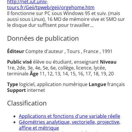
http://net.iut.univ-
tours.fr/Geii/tpweb/geii/orgehome.htm
Il fonctionne sur PC sous Windows 95 et suiv. (mais
aussi sous Linux). 16 MO de mémoire vive et 5MO sur
le disque dur suffisent pour travailler...
Données de publication
Éditeur
Compte d'auteur , Tours , France , 1991
Public visé
élève ou étudiant, enseignant
Niveau
1re, 2de, 3e, 4e, 5e, 6e, collège, licence, lycée,
terminale
Âge
11, 12, 13, 14, 15, 16, 17, 18, 19, 20
Type
logiciel, application numérique
Langue
français
Support
internet
Classification
Applications et fonctions d'une variable réelle
Géométries analytique, vectorielle, projective,
affine et métrique