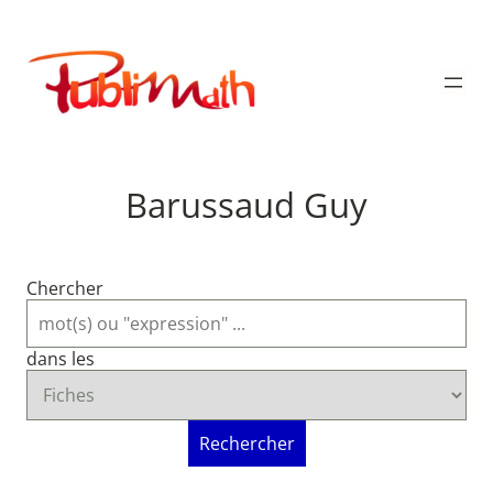
Aller
au
Publimath
contenu
Barussaud Guy
Chercher
dans les
Rechercher