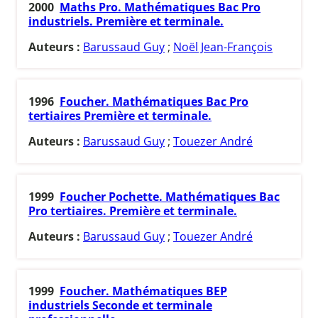
2000
Maths Pro. Mathématiques Bac Pro
industriels. Première et terminale.
Auteurs :
Barussaud Guy
;
Noël Jean-François
1996
Foucher. Mathématiques Bac Pro
tertiaires Première et terminale.
Auteurs :
Barussaud Guy
;
Touezer André
1999
Foucher Pochette. Mathématiques Bac
Pro tertiaires. Première et terminale.
Auteurs :
Barussaud Guy
;
Touezer André
1999
Foucher. Mathématiques BEP
industriels Seconde et terminale