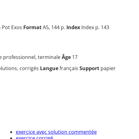
n Pot Exos
Format
A5, 144 p.
Index
Index p. 143
e professionnel, terminale
Âge
17
lutions, corrigés
Langue
français
Support
papier
exercice avec solution commentée
exercice corrigé