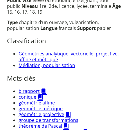
Public visé
élève ou étudiant, enseignant, tout
public
Niveau
1re, 2de, licence, lycée, terminale
Âge
15, 16, 17, 18, 19
Type
chapitre d’un ouvrage, vulgarisation,
popularisation
Langue
français
Support
papier
Classification
Géométries analytique, vectorielle, projective,
affine et métrique
Médiation, popularisation
Mots-clés
birapport
conique
géométrie affine
géométrie métrique
géométrie projective
groupe de transformations
théorème de Pascal