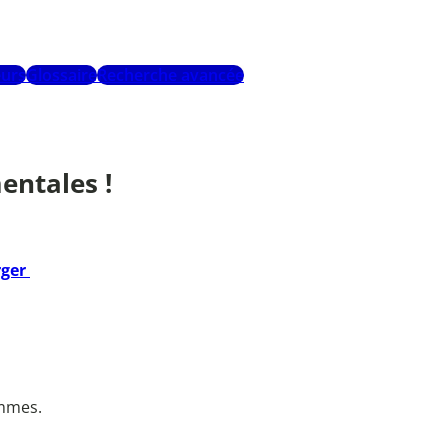
urs
Glossaire
Recherche avancée
entales !
rger
ammes.