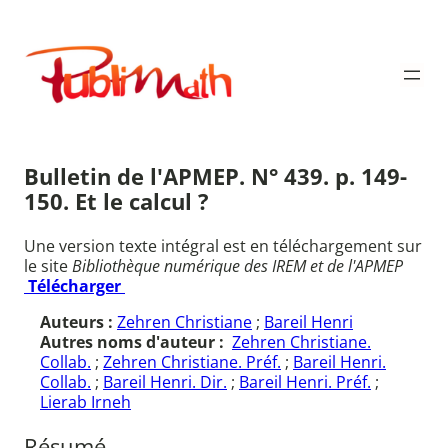
Aller
au
Publimath
contenu
Bulletin de l'APMEP. N° 439. p. 149-
150. Et le calcul ?
Une version texte intégral est en téléchargement sur
le site
Bibliothèque numérique des IREM et de l'APMEP
Télécharger
Auteurs :
Zehren Christiane
;
Bareil Henri
Autres noms d'auteur :
Zehren Christiane.
Collab.
;
Zehren Christiane. Préf.
;
Bareil Henri.
Collab.
;
Bareil Henri. Dir.
;
Bareil Henri. Préf.
;
Lierab Irneh
Résumé