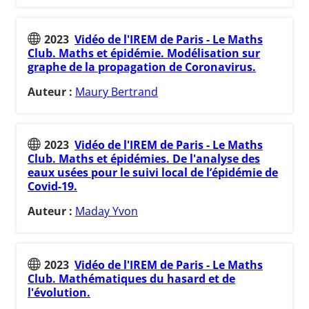
2023
Vidéo de l'IREM de Paris - Le Maths
Club. Maths et épidémie. Modélisation sur
graphe de la propagation de Coronavirus.
Auteur :
Maury Bertrand
2023
Vidéo de l'IREM de Paris - Le Maths
Club. Maths et épidémies. De l'analyse des
eaux usées pour le suivi local de l’épidémie de
Covid-19.
Auteur :
Maday Yvon
2023
Vidéo de l'IREM de Paris - Le Maths
Club. Mathématiques du hasard et de
l'évolution.