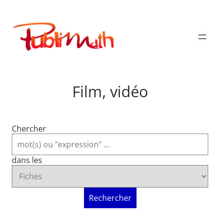
Aller
au
Publimath
contenu
Film, vidéo
Chercher
dans les
Rechercher