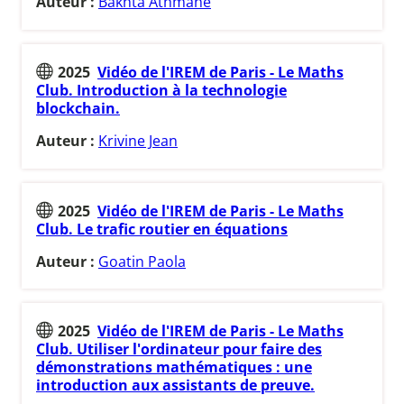
Auteur :
Bakhta Athmane
2025
Vidéo de l'IREM de Paris - Le Maths
Club. Introduction à la technologie
blockchain.
Auteur :
Krivine Jean
2025
Vidéo de l'IREM de Paris - Le Maths
Club. Le trafic routier en équations
Auteur :
Goatin Paola
2025
Vidéo de l'IREM de Paris - Le Maths
Club. Utiliser l'ordinateur pour faire des
démonstrations mathématiques : une
introduction aux assistants de preuve.