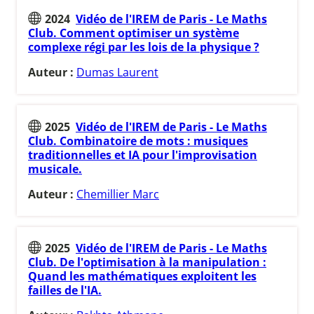
2024
Vidéo de l'IREM de Paris - Le Maths
Club. Comment optimiser un système
complexe régi par les lois de la physique ?
Auteur :
Dumas Laurent
2025
Vidéo de l'IREM de Paris - Le Maths
Club. Combinatoire de mots : musiques
traditionnelles et IA pour l'improvisation
musicale.
Auteur :
Chemillier Marc
2025
Vidéo de l'IREM de Paris - Le Maths
Club. De l'optimisation à la manipulation :
Quand les mathématiques exploitent les
failles de l'IA.