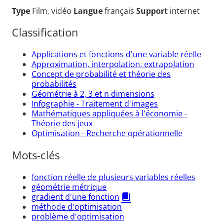
Type
Film, vidéo
Langue
français
Support
internet
Classification
Applications et fonctions d'une variable réelle
Approximation, interpolation, extrapolation
Concept de probabilité et théorie des
probabilités
Géométrie à 2, 3 et n dimensions
Infographie - Traitement d'images
Mathématiques appliquées à l'économie -
Théorie des jeux
Optimisation - Recherche opérationnelle
Mots-clés
fonction réelle de plusieurs variables réelles
géométrie métrique
gradient d'une fonction
méthode d'optimisation
problème d'optimisation