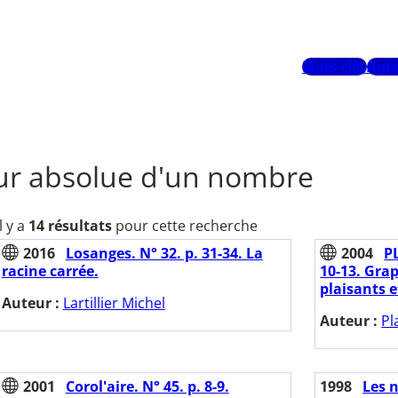
Mots-clés
Aute
ur absolue d'un nombre
Il y a
14 résultats
pour cette recherche
2016
Losanges. N° 32. p. 31-34. La
2004
PL
racine carrée.
10-13. Gra
plaisants e
Auteur :
Lartillier Michel
Auteur :
Pl
2001
Corol'aire. N° 45. p. 8-9.
1998
Les 