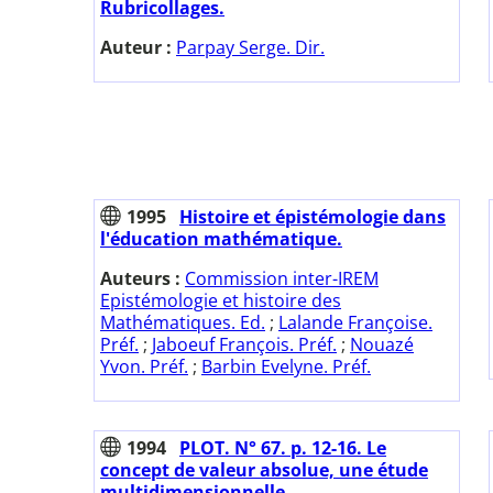
Rubricollages.
Auteur :
Parpay Serge. Dir.
1995
Histoire et épistémologie dans
l'éducation mathématique.
Auteurs :
Commission inter-IREM
Epistémologie et histoire des
Mathématiques. Ed.
;
Lalande Françoise.
Préf.
;
Jaboeuf François. Préf.
;
Nouazé
Yvon. Préf.
;
Barbin Evelyne. Préf.
1994
PLOT. N° 67. p. 12-16. Le
concept de valeur absolue, une étude
multidimensionnelle.