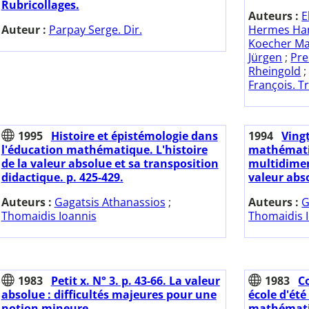
Rubricollages.
Auteurs :
E
Auteur :
Parpay Serge. Dir.
Hermes Ha
Koecher M
Jürgen
;
Pre
Rheingold
François. T
1995
Histoire et épistémologie dans
1994
Ving
l'éducation mathématique. L'histoire
mathémati
de la valeur absolue et sa transposition
multidimen
didactique. p. 425-429.
valeur abso
Auteurs :
Gagatsis Athanassios
;
Auteurs :
G
Thomaidis Ioannis
Thomaidis 
1983
Petit x. N° 3. p. 43-66. La valeur
1983
C
absolue : difficultés majeures pour une
école d'été
notion mineure.
mathématiqu