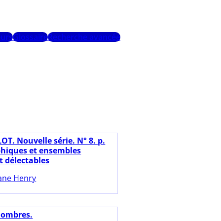
urs
Glossaire
Recherche avancée
OT. Nouvelle série. N° 8. p.
phiques et ensembles
t délectables
ane Henry
nombres.