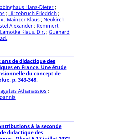
bbinghaus Hans-Dieter
;
ns
;
Hirzebruch Friedrich
;
ax
;
Mainzer Klaus
;
Neukirch
stel Alexander
;
Remmert
;
Lamotke Klaus. Dir.
;
Guénard
rad.
t ans de didactique des
ques en France. Une étude
sionnelle du concept de
lue. p. 343-348.
agatsis Athanassios
;
Ioannis
ontributions à la seconde
 de didactique des
es, Olivet 5-17 juillet 1982.