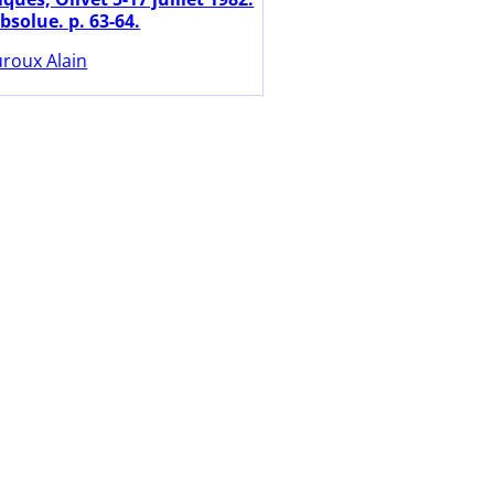
bsolue. p. 63-64.
roux Alain