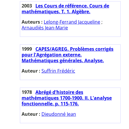
2003
Les Cours de référence. Cours de
mathématiques. T. 1. Algèbre.
Auteurs :
Lelong-Ferrand Jacqueline
;
Arnaudiès Jean-Marie
1999
CAPES/AGREG. Problèmes corrigés
pour l'Agrégation externe.
Mathématiques générales. Analyse.
Auteur :
Suffrin Frédéric
1978
Abrégé d'histoire des
mathématiques 1700-1900. II. L'analyse
fonctionnelle. p. 115-176.
Auteur :
Dieudonné Jean