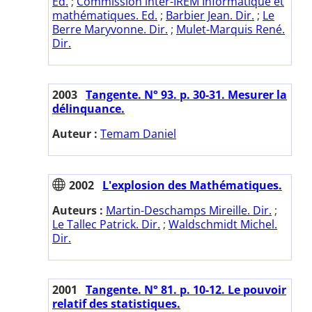
Ed.
;
Commission inter-IREM Informatique et
mathématiques. Ed.
;
Barbier Jean. Dir.
;
Le
Berre Maryvonne. Dir.
;
Mulet-Marquis René.
Dir.
2003
Tangente. N° 93. p. 30-31. Mesurer la
délinquance.
Auteur :
Temam Daniel
2002
L'explosion des Mathématiques.
Auteurs :
Martin-Deschamps Mireille. Dir.
;
Le Tallec Patrick. Dir.
;
Waldschmidt Michel.
Dir.
2001
Tangente. N° 81. p. 10-12. Le pouvoir
relatif des statistiques.