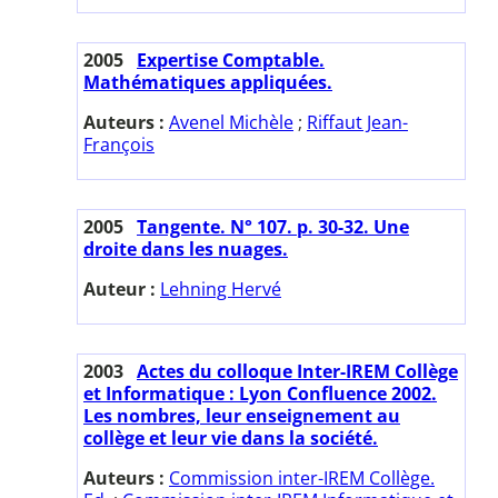
2005
Expertise Comptable.
Mathématiques appliquées.
Auteurs :
Avenel Michèle
;
Riffaut Jean-
François
2005
Tangente. N° 107. p. 30-32. Une
droite dans les nuages.
Auteur :
Lehning Hervé
2003
Actes du colloque Inter-IREM Collège
et Informatique : Lyon Confluence 2002.
Les nombres, leur enseignement au
collège et leur vie dans la société.
Auteurs :
Commission inter-IREM Collège.