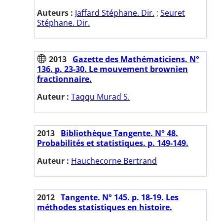
Auteurs :
Jaffard Stéphane. Dir.
;
Seuret
Stéphane. Dir.
2013
Gazette des Mathématiciens. N°
136. p. 23-30. Le mouvement brownien
fractionnaire.
Auteur :
Taqqu Murad S.
2013
Bibliothèque Tangente. N° 48.
Probabilités et statistiques. p. 149-149.
Auteur :
Hauchecorne Bertrand
2012
Tangente. N° 145. p. 18-19. Les
méthodes statistiques en histoire.