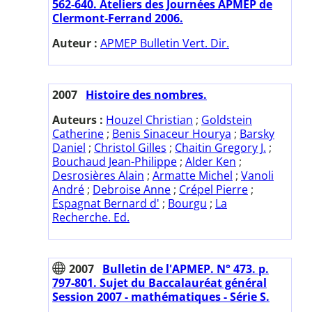
562-640. Ateliers des Journées APMEP de
Clermont-Ferrand 2006.
Auteur :
APMEP Bulletin Vert. Dir.
2007
Histoire des nombres.
Auteurs :
Houzel Christian
;
Goldstein
Catherine
;
Benis Sinaceur Hourya
;
Barsky
Daniel
;
Christol Gilles
;
Chaitin Gregory J.
;
Bouchaud Jean-Philippe
;
Alder Ken
;
Desrosières Alain
;
Armatte Michel
;
Vanoli
André
;
Debroise Anne
;
Crépel Pierre
;
Espagnat Bernard d'
;
Bourgu
;
La
Recherche. Ed.
2007
Bulletin de l'APMEP. N° 473. p.
797-801. Sujet du Baccalauréat général
Session 2007 - mathématiques - Série S.