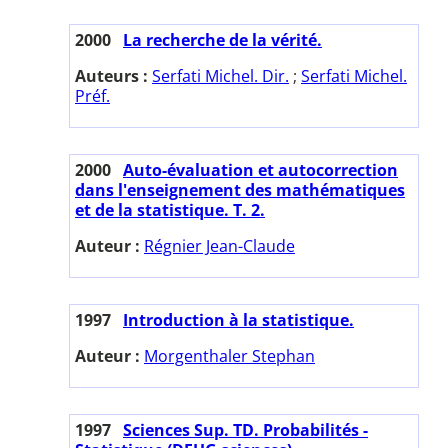
2000
La recherche de la vérité.
Auteurs :
Serfati Michel. Dir.
;
Serfati Michel.
Préf.
2000
Auto-évaluation et autocorrection
dans l'enseignement des mathématiques
et de la statistique. T. 2.
Auteur :
Régnier Jean-Claude
1997
Introduction à la statistique.
Auteur :
Morgenthaler Stephan
1997
Sciences Sup. TD. Probabilités -