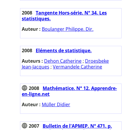
2008
Tangente Hors-série. N° 34. Les
statistiques.
Auteur :
Boulanger Philippe. Dir.
2008
Eléments de statistique.
Auteurs :
Dehon Catherine
;
Droesbeke
Jean-Jacques
;
Vermandele Catherine
2008
Mathématice. N° 12. Apprendre-
en-ligne.net
Auteur :
Müller Didier
2007
Bulletin de l'APMEP. N° 471. p.