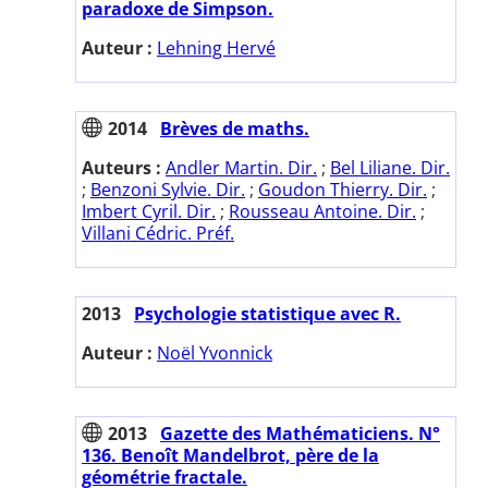
paradoxe de Simpson.
Auteur :
Lehning Hervé
2014
Brèves de maths.
Auteurs :
Andler Martin. Dir.
;
Bel Liliane. Dir.
;
Benzoni Sylvie. Dir.
;
Goudon Thierry. Dir.
;
Imbert Cyril. Dir.
;
Rousseau Antoine. Dir.
;
Villani Cédric. Préf.
2013
Psychologie statistique avec R.
Auteur :
Noël Yvonnick
2013
Gazette des Mathématiciens. N°
136. Benoît Mandelbrot, père de la
géométrie fractale.