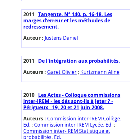
2011
Tangente. N° 140. p. 16-18. Les
marges d'erreur et les méthodes de
redressement.
Auteur :
Justens Daniel
2011
De l'intégration aux probabilités.
Auteurs :
Garet Olivier
;
Kurtzmann Aline
2010
Les Actes - Colloque commissions
inter-IREM - les dés sont-ils à jeter ? -
Périgueux - 19, 20 et 21 juin 2008.
Auteurs :
Commission inter-IREM Collège.
Ed.
;
Commission inter-IREM Lycée. Ed.
;
Commission inter-IREM Statistique et
probabilités. Ed.