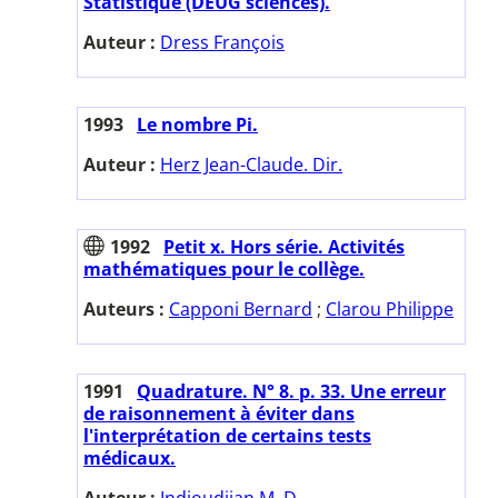
Statistique (DEUG sciences).
Auteur :
Dress François
1993
Le nombre Pi.
Auteur :
Herz Jean-Claude. Dir.
1992
Petit x. Hors série. Activités
mathématiques pour le collège.
Auteurs :
Capponi Bernard
;
Clarou Philippe
1991
Quadrature. N° 8. p. 33. Une erreur
de raisonnement à éviter dans
l'interprétation de certains tests
médicaux.
Auteur :
Indjoudjian M. D.