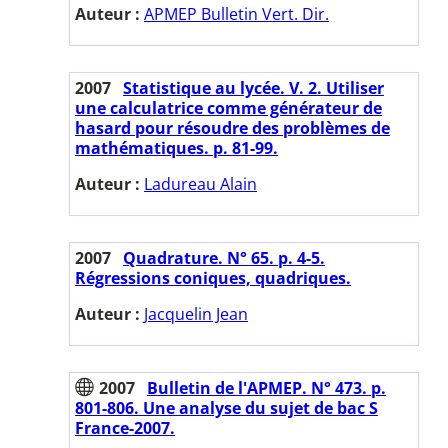
Auteur :
APMEP Bulletin Vert. Dir.
2007
Statistique au lycée. V. 2. Utiliser
une calculatrice comme générateur de
hasard pour résoudre des problèmes de
mathématiques. p. 81-99.
Auteur :
Ladureau Alain
2007
Quadrature. N° 65. p. 4-5.
Régressions coniques, quadriques.
Auteur :
Jacquelin Jean
2007
Bulletin de l'APMEP. N° 473. p.
801-806. Une analyse du sujet de bac S
France-2007.