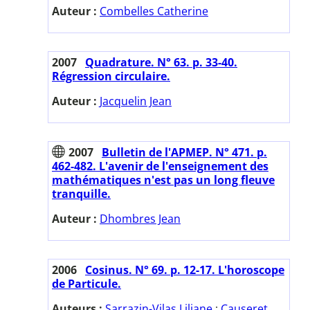
Auteur :
Combelles Catherine
2007
Quadrature. N° 63. p. 33-40.
Régression circulaire.
Auteur :
Jacquelin Jean
2007
Bulletin de l'APMEP. N° 471. p.
462-482. L'avenir de l'enseignement des
mathématiques n'est pas un long fleuve
tranquille.
Auteur :
Dhombres Jean
2006
Cosinus. N° 69. p. 12-17. L'horoscope
de Particule.
Auteurs :
Sarrazin-Vilas Liliane
;
Causeret